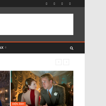
AX
ĐIỆN ẢNH