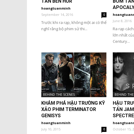
TẤN BEN HUR
BOM TẤN
APOCAL
hoangtuanminh
September 14, 2016
hoangtuan
0
June 8, 2016
Trước khi ra rạp, không một ai có thể
nghĩ rằng bộ phim sử thi...
Ra rạp cách
lớn nhất củ
Century...
BEHIND THE SCENES
BEHIND THE
KHÁM PHÁ HẬU TRƯỜNG KỸ
HẬU TRƯ
XẢO PHIM TERMINATOR
TẤN JAM
GENISYS
SPECTRE
hoangtuanminh
hoangtuan
July 10, 2015
October 15, 
0