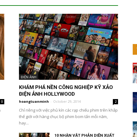
ĐIỆN ẢNH
KHÁM PHÁ NỀN CÔNG NGHIỆP KỸ XẢO
ĐIỆN ẢNH HOLLYWOOD
hoangtuanminh
-
October 29, 2014
0
2
h
Chỉ riêng với việc phủ kín các rạp chiếu phim trên khắp
thế giới với hàng chục bộ phim bom tấn mỗi năm,
hay...
10 NHÂN VẬT PHẢN DIỆN XUẤT