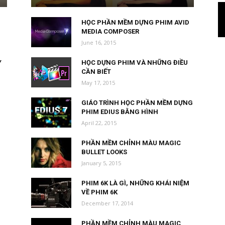
HỌC PHẦN MỀM DỰNG PHIM AVID
MEDIA COMPOSER
June 16, 2015
Y
HỌC DỰNG PHIM VÀ NHỮNG ĐIỀU
CẦN BIẾT
May 17, 2015
GIÁO TRÌNH HỌC PHẦN MỀM DỰNG
PHIM EDIUS BẰNG HÌNH
April 22, 2015
PHẦN MỀM CHỈNH MÀU MAGIC
BULLET LOOKS
January 5, 2015
PHIM 6K LÀ GÌ, NHỮNG KHÁI NIỆM
VỀ PHIM 6K
December 17, 2014
PHẦN MỀM CHỈNH MÀU MAGIC