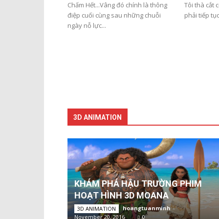
Chấm Hết...Vâng đó chính là thông
Tôi thà cắt 
điệp cuối cùng sau những chuỗi
phải tiếp tụ
ngày nỗ lực...
3D ANIMATION
KHÁM PHÁ HẬU TRƯỜNG PHIM
HOẠT HÌNH 3D MOANA
hoangtuanminh
-
3D ANIMATION
November 20, 2016
0