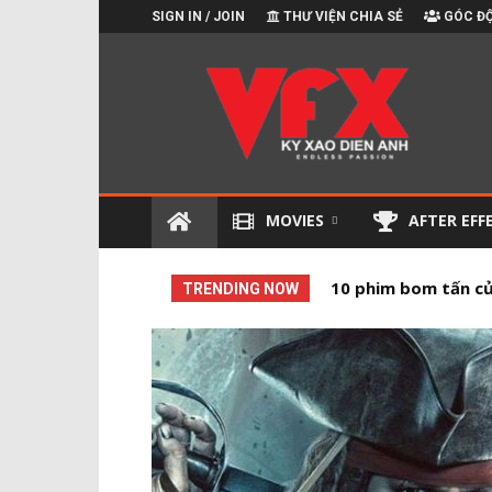
SIGN IN / JOIN
THƯ VIỆN CHIA SẺ
GÓC ĐỘ
Kỹ
xảo
điện
ảnh
MOVIES
AFTER EFF
10 phim bom tấn củ
10 Phim có kỹ xảo
TRENDING NOW