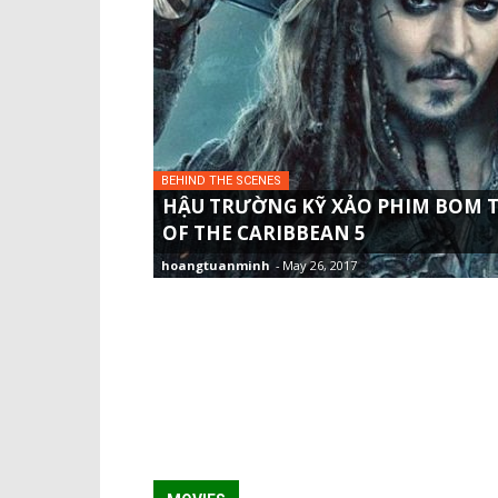
BEHIND THE SCENES
HẬU TRƯỜNG KỸ XẢO PHIM BOM T
OF THE CARIBBEAN 5
hoangtuanminh
-
May 26, 2017