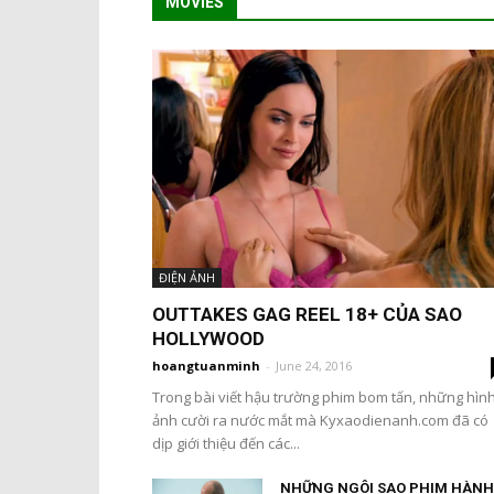
MOVIES
ĐIỆN ẢNH
OUTTAKES GAG REEL 18+ CỦA SAO
HOLLYWOOD
hoangtuanminh
-
June 24, 2016
Trong bài viết hậu trường phim bom tấn, những hìn
ảnh cười ra nước mắt mà Kyxaodienanh.com đã có
dịp giới thiệu đến các...
NHỮNG NGÔI SAO PHIM HÀNH