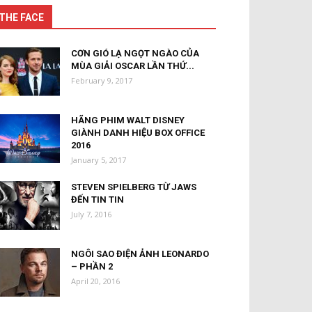
THE FACE
CƠN GIÓ LẠ NGỌT NGÀO CỦA
MÙA GIẢI OSCAR LẦN THỨ...
February 9, 2017
HÃNG PHIM WALT DISNEY
GIÀNH DANH HIỆU BOX OFFICE
2016
January 5, 2017
STEVEN SPIELBERG TỪ JAWS
ĐẾN TIN TIN
July 7, 2016
NGÔI SAO ĐIỆN ẢNH LEONARDO
– PHẦN 2
April 20, 2016