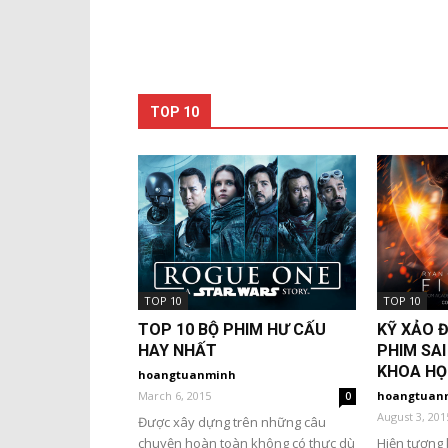
TOP 10
TOP 10
TOP 10
TOP 10 BỘ PHIM HƯ CẤU
KỸ XẢO Đ
HAY NHẤT
PHIM SAI
KHOA HỌ
hoangtuanminh
March 6, 2015
hoangtuan
0
August 3, 201
Được xây dựng trên những câu
chuyện hoàn toàn không có thực dù
Hiện tượng