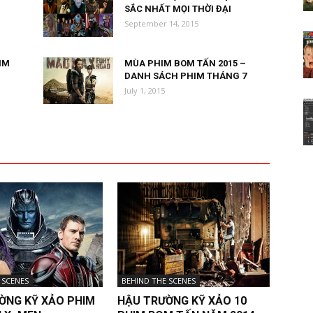
SẮC NHẤT MỌI THỜI ĐẠI
September 14, 2015
IM
MÙA PHIM BOM TẤN 2015 –
DANH SÁCH PHIM THÁNG 7
July 1, 2015
 SCENES
BEHIND THE SCENES
ỜNG KỸ XẢO PHIM
HẬU TRƯỜNG KỸ XẢO 10