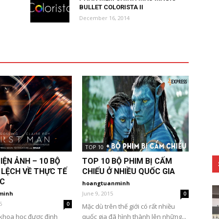
BULLET COLORISTA II
December 16, 2014
TOP 10
IỆN ẢNH – 10 BỘ
TOP 10 BỘ PHIM BỊ CẤM
 LỆCH VỀ THỰC TẾ
CHIẾU Ở NHIỀU QUỐC GIA
C
hoangtuanminh
minh
June 9, 2015
0
5
0
Mặc dù trên thế giới có rất nhiều
 khoa học được định
quốc gia đã hình thành lên những...