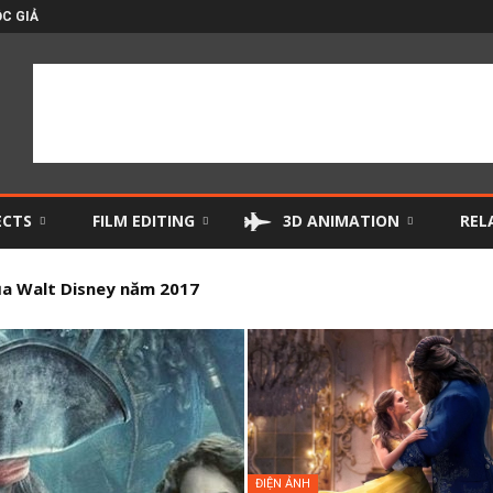
C GIẢ
ECTS
FILM EDITING
3D ANIMATION
REL
a Walt Disney năm 2017
 điện ảnh xuất sắc nhất 2016 (P2)
ĐIỆN ẢNH