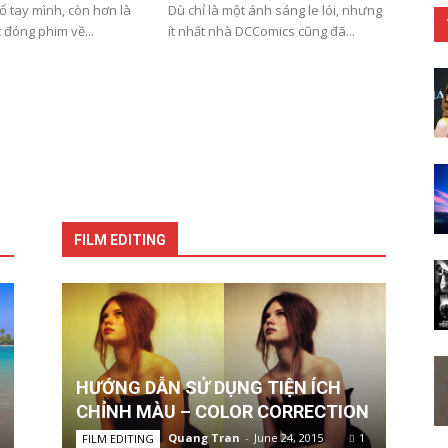
cổ tay mình, còn hơn là
Dù chỉ là một ánh sáng le lói, nhưng
c đóng phim về...
ít nhất nhà DCComics cũng đã...
FILM EDITING
HƯỚNG DẪN SỬ DỤNG TIỆN ÍCH
CHỈNH MÀU – COLOR CORRECTION
Quang Tran
-
June 24, 2015
1
FILM EDITING