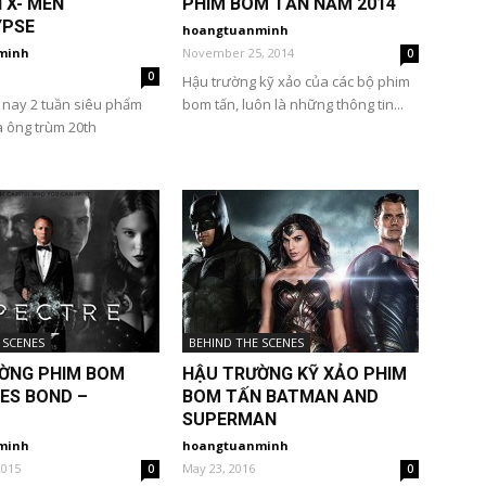
 X- MEN
PHIM BOM TẤN NĂM 2014
YPSE
hoangtuanminh
minh
November 25, 2014
0
0
Hậu trường kỹ xảo của các bộ phim
 nay 2 tuần siêu phẩm
bom tấn, luôn là những thông tin...
a ông trùm 20th
 SCENES
BEHIND THE SCENES
ỜNG PHIM BOM
HẬU TRƯỜNG KỸ XẢO PHIM
ES BOND –
BOM TẤN BATMAN AND
SUPERMAN
minh
hoangtuanminh
2015
May 23, 2016
0
0