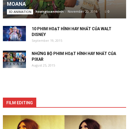
MOANA
hoangtuanminh
-
November 20, 2016
0
3D ANIMATION
10 PHIM HOẠT HÌNH HAY NHẤT CỦA WALT
DISNEY
September 19, 2015
NHỮNG BỘ PHIM HOẠT HÌNH HAY NHẤT CỦA
PIXAR
August 25, 2015
FILM EDITING