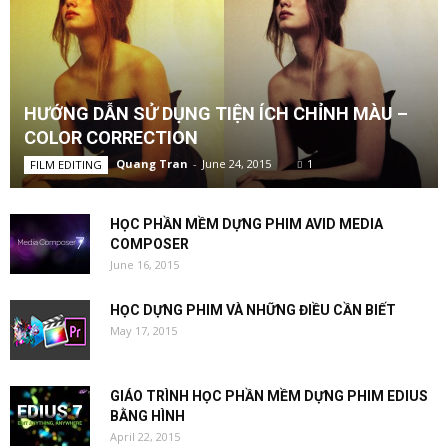
HƯỚNG DẪN SỬ DỤNG TIỆN ÍCH CHỈNH MÀU –
COLOR CORRECTION
Quang Tran
-
June 24, 2015
1
FILM EDITING
HỌC PHẦN MỀM DỰNG PHIM AVID MEDIA
COMPOSER
June 16, 2015
HỌC DỰNG PHIM VÀ NHỮNG ĐIỀU CẦN BIẾT
May 17, 2015
GIÁO TRÌNH HỌC PHẦN MỀM DỰNG PHIM EDIUS
BẰNG HÌNH
April 22, 2015