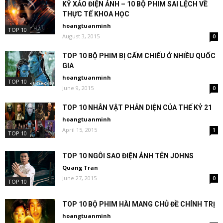
KỸ XẢO ĐIỆN ẢNH – 10 BỘ PHIM SAI LỆCH VỀ
THỰC TẾ KHOA HỌC
hoangtuanminh
TOP 10
August 3, 2015
0
TOP 10 BỘ PHIM BỊ CẤM CHIẾU Ở NHIỀU QUỐC
GIA
hoangtuanminh
TOP 10
June 9, 2015
0
TOP 10 NHÂN VẬT PHẢN DIỆN CỦA THẾ KỶ 21
hoangtuanminh
April 15, 2015
1
TOP 10
TOP 10 NGÔI SAO ĐIỆN ẢNH TÊN JOHNS
Quang Tran
June 27, 2015
0
TOP 10
TOP 10 BỘ PHIM HÀI MANG CHỦ ĐỀ CHÍNH TRỊ
hoangtuanminh