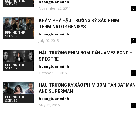
BEHIND THE
hoangtuanminh
SCENES
November 25, 2014
0
KHÁM PHÁ HẬU TRƯỜNG KỸ XẢO PHIM
TERMINATOR GENISYS
BEHIND THE
hoangtuanminh
SCENES
July 10, 2015
0
HẬU TRƯỜNG PHIM BOM TẤN JAMES BOND –
SPECTRE
BEHIND THE
hoangtuanminh
SCENES
October 15, 2015
0
HẬU TRƯỜNG KỸ XẢO PHIM BOM TẤN BATMAN
AND SUPERMAN
BEHIND THE
hoangtuanminh
SCENES
May 23, 2016
0