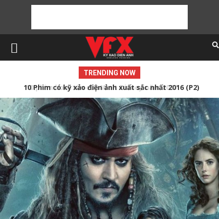
TRENDING NOW
10 Phim có kỹ xảo điện ảnh xuất sắc nhất 2016 (P2)