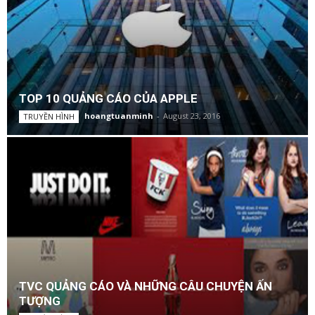
TOP 10 QUẢNG CÁO CỦA APPLE
hoangtuanminh
-
August 23, 2016
TRUYỀN HÌNH
TVC QUẢNG CÁO VÀ NHỮNG CÂU CHUYỆN ẤN
TƯỢNG