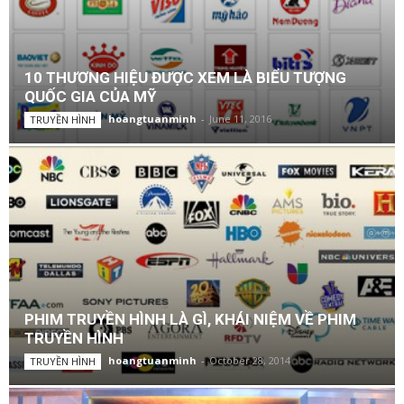
10 THƯƠNG HIỆU ĐƯỢC XEM LÀ BIỂU TƯỢNG
QUỐC GIA CỦA MỸ
hoangtuanminh
-
June 11, 2016
TRUYỀN HÌNH
PHIM TRUYỀN HÌNH LÀ GÌ, KHÁI NIỆM VỀ PHIM
TRUYỀN HÌNH
hoangtuanminh
-
October 28, 2014
TRUYỀN HÌNH