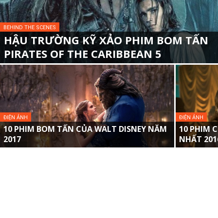
BEHIND THE SCENES
HẬU TRƯỜNG KỸ XẢO PHIM BOM TẤN
PIRATES OF THE CARIBBEAN 5
ĐIỆN ẢNH
ĐIỆN ẢNH
10 PHIM BOM TẤN CỦA WALT DISNEY NĂM
10 PHIM 
2017
NHẤT 2016