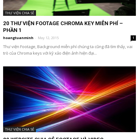
THƯ VIỆN CHIA SẺ
20 THƯ VIỆN FOOTAGE CHROMA KEY MIỄN PHÍ –
PHẦN 1
hoangtuanminh
-
May 12, 2015
1
Thư viện Footage, Background miễn phí chúng ta cũng đã tìm thấy, vai
trò của Chroma keys với kỹ xảo điện ảnh hiện đại...
THƯ VIỆN CHIA SẺ