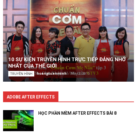
10 SỰ KIỆN TRUYỀN HÌNH TRỰC TIẾP ĐÁNG NHỚ
NHẤT CỦA THẾ GIỚI
hoangtuanminh
-
May 2, 2015
TRUYỀN HÌNH
ADOBE AFTER EFFECTS
HỌC PHẦN MỀM AFTER EFFECTS BÀI 8