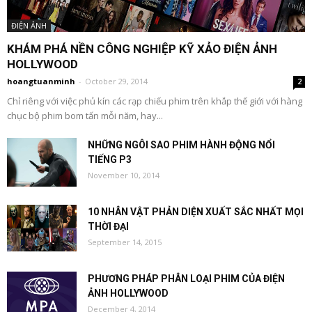
ĐIỆN ẢNH
KHÁM PHÁ NỀN CÔNG NGHIỆP KỸ XẢO ĐIỆN ẢNH
HOLLYWOOD
hoangtuanminh
-
October 29, 2014
2
Chỉ riêng với việc phủ kín các rạp chiếu phim trên khắp thế giới với hàng
chục bộ phim bom tấn mỗi năm, hay...
NHỮNG NGÔI SAO PHIM HÀNH ĐỘNG NỔI
TIẾNG P3
November 10, 2014
10 NHÂN VẬT PHẢN DIỆN XUẤT SẮC NHẤT MỌI
THỜI ĐẠI
September 14, 2015
PHƯƠNG PHÁP PHÂN LOẠI PHIM CỦA ĐIỆN
ẢNH HOLLYWOOD
December 4, 2014