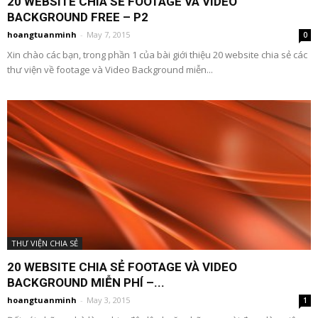
20 WEBSITE CHIA SẺ FOOTAGE VÀ VIDEO
BACKGROUND FREE – P2
hoangtuanminh
-
May 7, 2015
0
Xin chào các bạn, trong phần 1 của bài giới thiệu 20 website chia sẻ các
thư viện về footage và Video Background miễn...
THƯ VIỆN CHIA SẺ
20 WEBSITE CHIA SẺ FOOTAGE VÀ VIDEO
BACKGROUND MIỄN PHÍ –...
hoangtuanminh
-
May 3, 2015
1