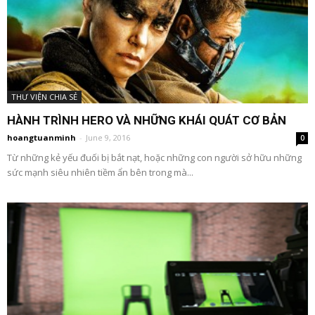
THƯ VIỆN CHIA SẺ
HÀNH TRÌNH HERO VÀ NHỮNG KHÁI QUÁT CƠ BẢN
hoangtuanminh
-
June 9, 2016
0
Từ những kẻ yếu đuối bị bắt nạt, hoặc những con người sở hữu những
sức mạnh siêu nhiên tiềm ẩn bên trong mà...