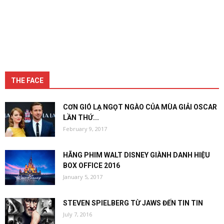
THE FACE
CƠN GIÓ LẠ NGỌT NGÀO CỦA MÙA GIẢI OSCAR
LẦN THỨ...
February 9, 2017
HÃNG PHIM WALT DISNEY GIÀNH DANH HIỆU
BOX OFFICE 2016
January 5, 2017
STEVEN SPIELBERG TỪ JAWS ĐẾN TIN TIN
July 7, 2016