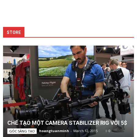
STORE
CHẾ TẠO MỘT CAMERA STABILIZER RIG VỚI 5$
hoangtuanminh
-
March 12, 2015
0
GÓC SÁNG TẠO