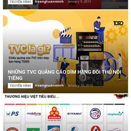
hoangtuanminh
-
January 9, 2015
TRUYỀN HÌNH
NHỮNG TVC QUẢNG CÁO DÌM HÀNG ĐỐI THỦ NỔI
TIẾNG
hoangtuanminh
-
January 16, 2015
TRUYỀN HÌNH