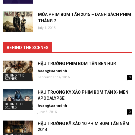
MÙA PHIM BOM TẤN 2015 – DANH SÁCH PHIM
THÁNG 7
July 1, 2015
BEHIND THE SCENES
HẬU TRƯỜNG PHIM BOM TẤN BEN HUR
hoangtuanminh
BEHIND THE
September 14, 2016
0
SCENES
HẬU TRƯỜNG KỸ XẢO PHIM BOM TẤN X- MEN
APOCALYPSE
BEHIND THE
hoangtuanminh
SCENES
June 8, 2016
0
HẬU TRƯỜNG KỸ XẢO 10 PHIM BOM TẤN NĂM
2014