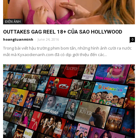
ĐIỆN ẢNH
OUTTAKES GAG REEL 18+ CỦA SAO HOLLYWOOD
hoangtuanminh
-
June 24, 2016
0
Trong bài viết hậu trường phim bom tấn, những hình ảnh cười ra nước
mắt mà Kyxaodienanh.com đã có dịp giới thiệu đến các...