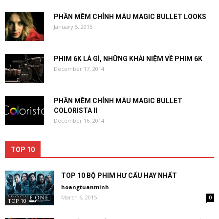
PHẦN MỀM CHỈNH MÀU MAGIC BULLET LOOKS
January 5, 2015
PHIM 6K LÀ GÌ, NHỮNG KHÁI NIỆM VỀ PHIM 6K
December 17, 2014
PHẦN MỀM CHỈNH MÀU MAGIC BULLET
COLORISTA II
December 16, 2014
TOP 10
TOP 10 BỘ PHIM HƯ CẤU HAY NHẤT
hoangtuanminh
March 6, 2015
0
TOP 10