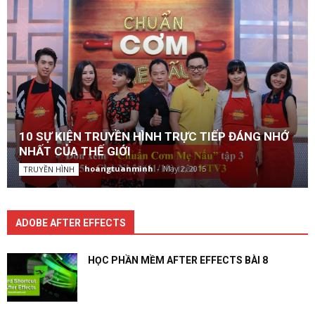
10 SỰ KIỆN TRUYỀN HÌNH TRỰC TIẾP ĐÁNG NHỚ
NHẤT CỦA THẾ GIỚI
hoangtuanminh
-
May 2, 2015
TRUYỀN HÌNH
ADOBE AFTER EFFECTS
HỌC PHẦN MỀM AFTER EFFECTS BÀI 8