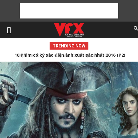
TRENDING NOW
10 Phim có kỹ xảo điện ảnh xuất sắc nhất 2016 (P2)