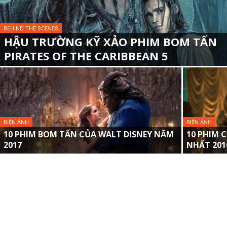
BEHIND THE SCENES
HẬU TRƯỜNG KỸ XẢO PHIM BOM TẤN
PIRATES OF THE CARIBBEAN 5
ĐIỆN ẢNH
ĐIỆN ẢNH
10 PHIM BOM TẤN CỦA WALT DISNEY NĂM
10 PHIM 
2017
NHẤT 2016