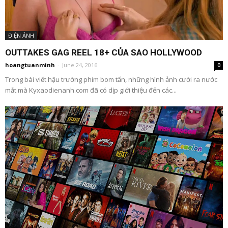
ĐIỆN ẢNH
OUTTAKES GAG REEL 18+ CỦA SAO HOLLYWOOD
hoangtuanminh
-
June 24, 2016
0
Trong bài viết hậu trường phim bom tấn, những hình ảnh cười ra nước
mắt mà Kyxaodienanh.com đã có dịp giới thiệu đến các...