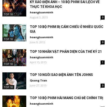
KỸ XẢO ĐIỆN ẢNH – 10 BỘ PHIM SAI LỆCH VỀ
THỰC TẾ KHOA HỌC
hoangtuanminh
TOP 10
August 3, 2015
0
TOP 10 BỘ PHIM BỊ CẤM CHIẾU Ở NHIỀU QUỐC
GIA
hoangtuanminh
TOP 10
June 9, 2015
0
TOP 10 NHÂN VẬT PHẢN DIỆN CỦA THẾ KỶ 21
hoangtuanminh
April 15, 2015
1
TOP 10
TOP 10 NGÔI SAO ĐIỆN ẢNH TÊN JOHNS
Quang Tran
June 27, 2015
0
TOP 10
TOP 10 BỘ PHIM HÀI MANG CHỦ ĐỀ CHÍNH TRỊ
hoangtuanminh