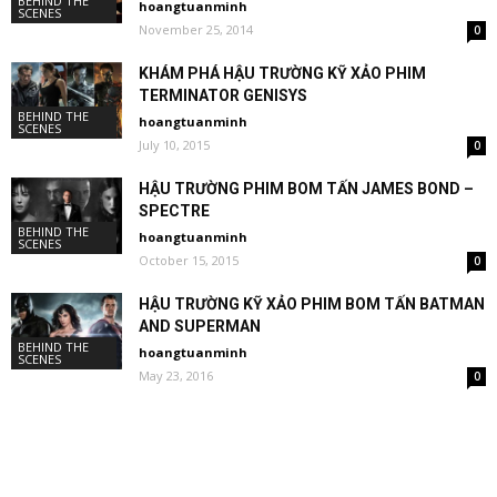
BEHIND THE
hoangtuanminh
SCENES
November 25, 2014
0
KHÁM PHÁ HẬU TRƯỜNG KỸ XẢO PHIM
TERMINATOR GENISYS
BEHIND THE
hoangtuanminh
SCENES
July 10, 2015
0
HẬU TRƯỜNG PHIM BOM TẤN JAMES BOND –
SPECTRE
BEHIND THE
hoangtuanminh
SCENES
October 15, 2015
0
HẬU TRƯỜNG KỸ XẢO PHIM BOM TẤN BATMAN
AND SUPERMAN
BEHIND THE
hoangtuanminh
SCENES
May 23, 2016
0