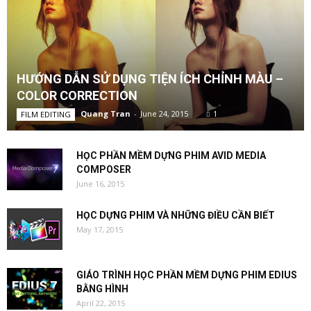
HƯỚNG DẪN SỬ DỤNG TIỆN ÍCH CHỈNH MÀU –
COLOR CORRECTION
Quang Tran
-
June 24, 2015
1
FILM EDITING
HỌC PHẦN MỀM DỰNG PHIM AVID MEDIA
COMPOSER
June 16, 2015
HỌC DỰNG PHIM VÀ NHỮNG ĐIỀU CẦN BIẾT
May 17, 2015
GIÁO TRÌNH HỌC PHẦN MỀM DỰNG PHIM EDIUS
BẰNG HÌNH
April 22, 2015