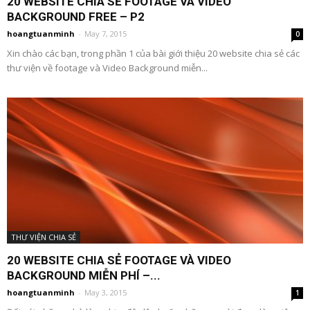
20 WEBSITE CHIA SẺ FOOTAGE VÀ VIDEO
BACKGROUND FREE – P2
hoangtuanminh
-
May 7, 2015
0
Xin chào các bạn, trong phần 1 của bài giới thiệu 20 website chia sẻ các
thư viện về footage và Video Background miễn...
THƯ VIỆN CHIA SẺ
20 WEBSITE CHIA SẺ FOOTAGE VÀ VIDEO
BACKGROUND MIỄN PHÍ –...
hoangtuanminh
-
May 3, 2015
1