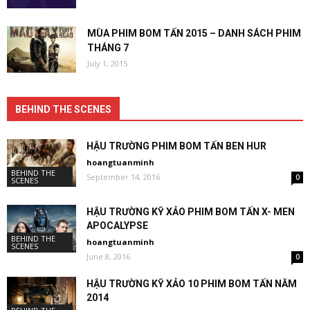
MÙA PHIM BOM TẤN 2015 – DANH SÁCH PHIM
THÁNG 7
July 1, 2015
BEHIND THE SCENES
HẬU TRƯỜNG PHIM BOM TẤN BEN HUR
hoangtuanminh
BEHIND THE
September 14, 2016
0
SCENES
HẬU TRƯỜNG KỸ XẢO PHIM BOM TẤN X- MEN
APOCALYPSE
BEHIND THE
hoangtuanminh
SCENES
June 8, 2016
0
HẬU TRƯỜNG KỸ XẢO 10 PHIM BOM TẤN NĂM
2014