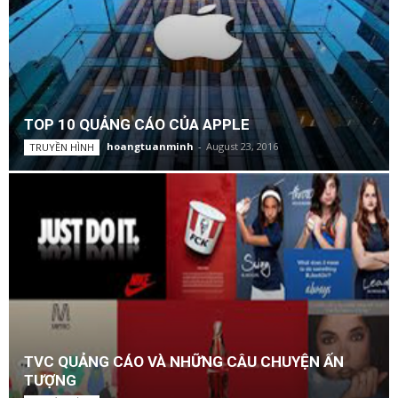
TOP 10 QUẢNG CÁO CỦA APPLE
hoangtuanminh
-
August 23, 2016
TRUYỀN HÌNH
TVC QUẢNG CÁO VÀ NHỮNG CÂU CHUYỆN ẤN
TƯỢNG