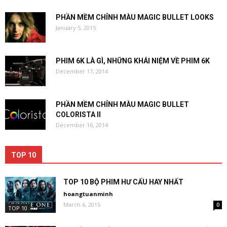
PHẦN MỀM CHỈNH MÀU MAGIC BULLET LOOKS
January 5, 2015
PHIM 6K LÀ GÌ, NHỮNG KHÁI NIỆM VỀ PHIM 6K
December 17, 2014
PHẦN MỀM CHỈNH MÀU MAGIC BULLET
COLORISTA II
December 16, 2014
TOP 10
TOP 10 BỘ PHIM HƯ CẤU HAY NHẤT
hoangtuanminh
March 6, 2015
0
TOP 10