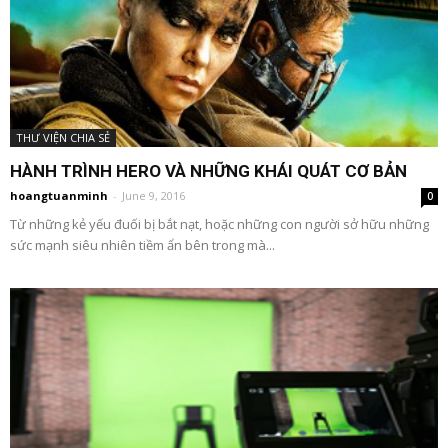
THƯ VIỆN CHIA SẺ
HÀNH TRÌNH HERO VÀ NHỮNG KHÁI QUÁT CƠ BẢN
hoangtuanminh
-
June 9, 2016
0
Từ những kẻ yếu đuối bị bắt nạt, hoặc những con người sở hữu những
sức mạnh siêu nhiên tiềm ẩn bên trong mà...