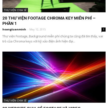
THƯ VIỆN CHIA SẺ
20 THƯ VIỆN FOOTAGE CHROMA KEY MIỄN PHÍ –
PHẦN 1
hoangtuanminh
-
May 12, 2015
1
Thư viện Footage, Background miễn phí chúng ta cũng đã tìm thấy, vai
trò của Chroma keys với kỹ xảo điện ảnh hiện đại...
THƯ VIỆN CHIA SẺ