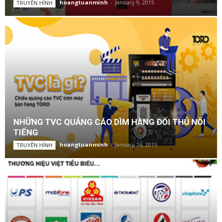
hoangtuanminh
-
January 9, 2015
TRUYỀN HÌNH
NHỮNG TVC QUẢNG CÁO DÌM HÀNG ĐỐI THỦ NỔI
TIẾNG
hoangtuanminh
-
January 16, 2015
TRUYỀN HÌNH