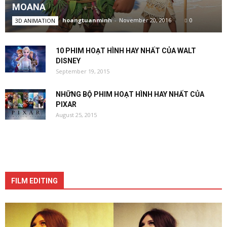
MOANA
hoangtuanminh
-
November 20, 2016
0
3D ANIMATION
10 PHIM HOẠT HÌNH HAY NHẤT CỦA WALT
DISNEY
September 19, 2015
NHỮNG BỘ PHIM HOẠT HÌNH HAY NHẤT CỦA
PIXAR
August 25, 2015
FILM EDITING