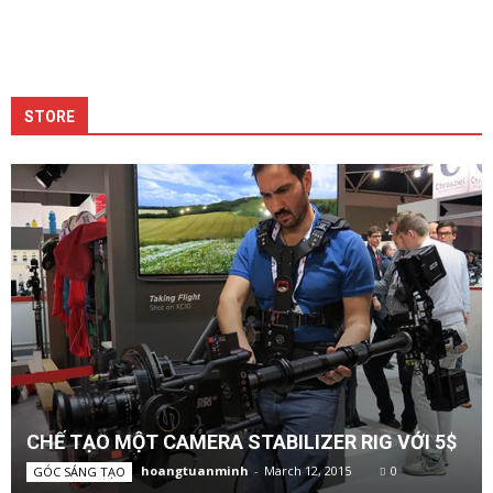
STORE
CHẾ TẠO MỘT CAMERA STABILIZER RIG VỚI 5$
hoangtuanminh
-
March 12, 2015
0
GÓC SÁNG TẠO