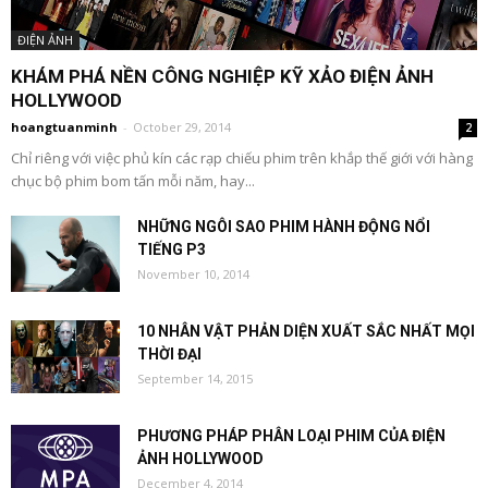
ĐIỆN ẢNH
KHÁM PHÁ NỀN CÔNG NGHIỆP KỸ XẢO ĐIỆN ẢNH
HOLLYWOOD
hoangtuanminh
-
October 29, 2014
2
Chỉ riêng với việc phủ kín các rạp chiếu phim trên khắp thế giới với hàng
chục bộ phim bom tấn mỗi năm, hay...
NHỮNG NGÔI SAO PHIM HÀNH ĐỘNG NỔI
TIẾNG P3
November 10, 2014
10 NHÂN VẬT PHẢN DIỆN XUẤT SẮC NHẤT MỌI
THỜI ĐẠI
September 14, 2015
PHƯƠNG PHÁP PHÂN LOẠI PHIM CỦA ĐIỆN
ẢNH HOLLYWOOD
December 4, 2014