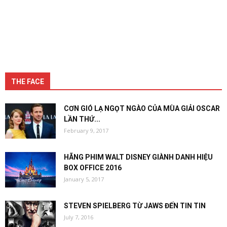
THE FACE
CƠN GIÓ LẠ NGỌT NGÀO CỦA MÙA GIẢI OSCAR
LẦN THỨ...
February 9, 2017
HÃNG PHIM WALT DISNEY GIÀNH DANH HIỆU
BOX OFFICE 2016
January 5, 2017
STEVEN SPIELBERG TỪ JAWS ĐẾN TIN TIN
July 7, 2016