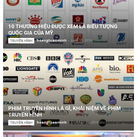
10 THƯƠNG HIỆU ĐƯỢC XEM LÀ BIỂU TƯỢNG
QUỐC GIA CỦA MỸ
hoangtuanminh
-
June 11, 2016
TRUYỀN HÌNH
PHIM TRUYỀN HÌNH LÀ GÌ, KHÁI NIỆM VỀ PHIM
TRUYỀN HÌNH
hoangtuanminh
-
October 28, 2014
TRUYỀN HÌNH