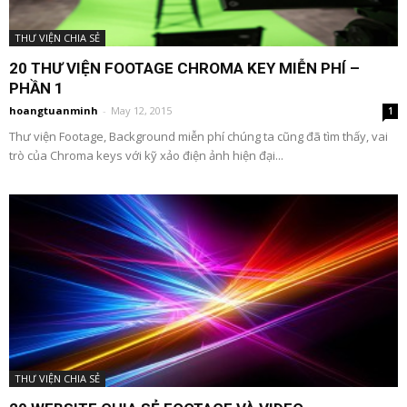
THƯ VIỆN CHIA SẺ
20 THƯ VIỆN FOOTAGE CHROMA KEY MIỄN PHÍ –
PHẦN 1
hoangtuanminh
-
May 12, 2015
1
Thư viện Footage, Background miễn phí chúng ta cũng đã tìm thấy, vai
trò của Chroma keys với kỹ xảo điện ảnh hiện đại...
THƯ VIỆN CHIA SẺ