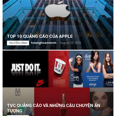
TOP 10 QUẢNG CÁO CỦA APPLE
hoangtuanminh
-
August 23, 2016
TRUYỀN HÌNH
TVC QUẢNG CÁO VÀ NHỮNG CÂU CHUYỆN ẤN
TƯỢNG