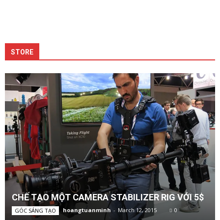
STORE
CHẾ TẠO MỘT CAMERA STABILIZER RIG VỚI 5$
hoangtuanminh
-
March 12, 2015
0
GÓC SÁNG TẠO