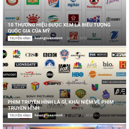
10 THƯƠNG HIỆU ĐƯỢC XEM LÀ BIỂU TƯỢNG
QUỐC GIA CỦA MỸ
hoangtuanminh
-
June 11, 2016
TRUYỀN HÌNH
PHIM TRUYỀN HÌNH LÀ GÌ, KHÁI NIỆM VỀ PHIM
TRUYỀN HÌNH
hoangtuanminh
-
October 28, 2014
TRUYỀN HÌNH