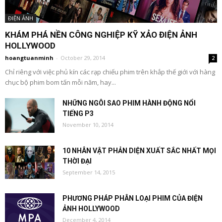
ĐIỆN ẢNH
KHÁM PHÁ NỀN CÔNG NGHIỆP KỸ XẢO ĐIỆN ẢNH
HOLLYWOOD
hoangtuanminh
-
October 29, 2014
2
Chỉ riêng với việc phủ kín các rạp chiếu phim trên khắp thế giới với hàng
chục bộ phim bom tấn mỗi năm, hay...
NHỮNG NGÔI SAO PHIM HÀNH ĐỘNG NỔI
TIẾNG P3
November 10, 2014
10 NHÂN VẬT PHẢN DIỆN XUẤT SẮC NHẤT MỌI
THỜI ĐẠI
September 14, 2015
PHƯƠNG PHÁP PHÂN LOẠI PHIM CỦA ĐIỆN
ẢNH HOLLYWOOD
December 4, 2014