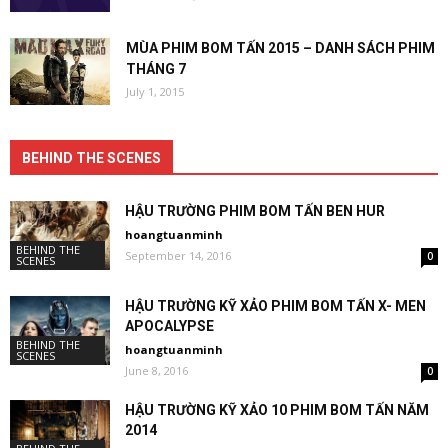
MÙA PHIM BOM TẤN 2015 – DANH SÁCH PHIM
THÁNG 7
July 1, 2015
BEHIND THE SCENES
HẬU TRƯỜNG PHIM BOM TẤN BEN HUR
hoangtuanminh
BEHIND THE
September 14, 2016
0
SCENES
HẬU TRƯỜNG KỸ XẢO PHIM BOM TẤN X- MEN
APOCALYPSE
BEHIND THE
hoangtuanminh
SCENES
June 8, 2016
0
HẬU TRƯỜNG KỸ XẢO 10 PHIM BOM TẤN NĂM
2014