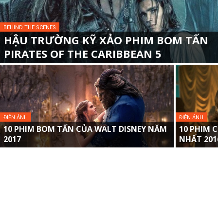
BEHIND THE SCENES
HẬU TRƯỜNG KỸ XẢO PHIM BOM TẤN
PIRATES OF THE CARIBBEAN 5
ĐIỆN ẢNH
ĐIỆN ẢNH
10 PHIM BOM TẤN CỦA WALT DISNEY NĂM
10 PHIM 
2017
NHẤT 2016