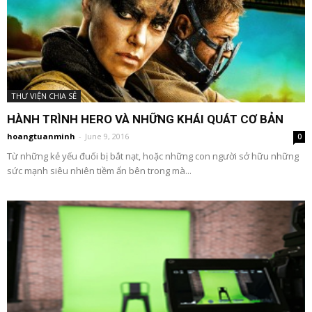
THƯ VIỆN CHIA SẺ
HÀNH TRÌNH HERO VÀ NHỮNG KHÁI QUÁT CƠ BẢN
hoangtuanminh
-
June 9, 2016
0
Từ những kẻ yếu đuối bị bắt nạt, hoặc những con người sở hữu những
sức mạnh siêu nhiên tiềm ẩn bên trong mà...