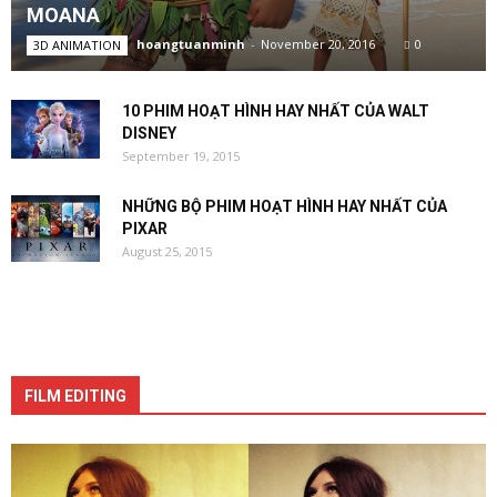
MOANA
hoangtuanminh
-
November 20, 2016
0
3D ANIMATION
10 PHIM HOẠT HÌNH HAY NHẤT CỦA WALT
DISNEY
September 19, 2015
NHỮNG BỘ PHIM HOẠT HÌNH HAY NHẤT CỦA
PIXAR
August 25, 2015
FILM EDITING