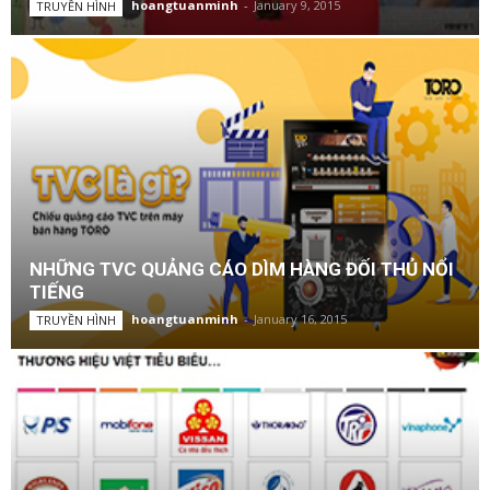
hoangtuanminh
-
January 9, 2015
TRUYỀN HÌNH
NHỮNG TVC QUẢNG CÁO DÌM HÀNG ĐỐI THỦ NỔI
TIẾNG
hoangtuanminh
-
January 16, 2015
TRUYỀN HÌNH