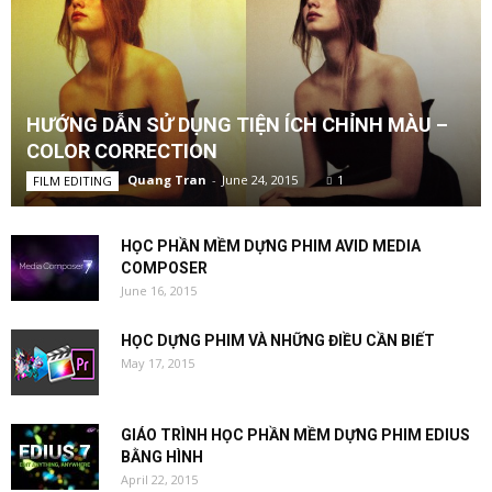
HƯỚNG DẪN SỬ DỤNG TIỆN ÍCH CHỈNH MÀU –
COLOR CORRECTION
Quang Tran
-
June 24, 2015
1
FILM EDITING
HỌC PHẦN MỀM DỰNG PHIM AVID MEDIA
COMPOSER
June 16, 2015
HỌC DỰNG PHIM VÀ NHỮNG ĐIỀU CẦN BIẾT
May 17, 2015
GIÁO TRÌNH HỌC PHẦN MỀM DỰNG PHIM EDIUS
BẰNG HÌNH
April 22, 2015