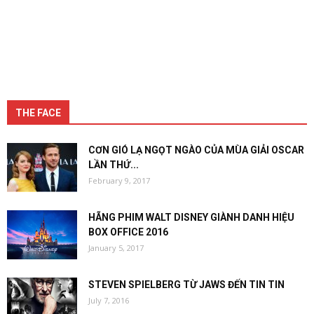
THE FACE
CƠN GIÓ LẠ NGỌT NGÀO CỦA MÙA GIẢI OSCAR
LẦN THỨ...
February 9, 2017
HÃNG PHIM WALT DISNEY GIÀNH DANH HIỆU
BOX OFFICE 2016
January 5, 2017
STEVEN SPIELBERG TỪ JAWS ĐẾN TIN TIN
July 7, 2016