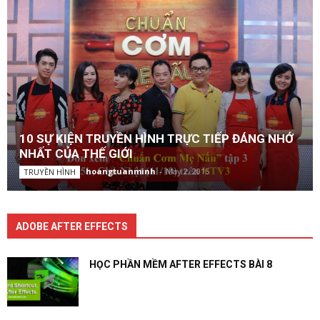
10 SỰ KIỆN TRUYỀN HÌNH TRỰC TIẾP ĐÁNG NHỚ
NHẤT CỦA THẾ GIỚI
hoangtuanminh
-
May 2, 2015
TRUYỀN HÌNH
ADOBE AFTER EFFECTS
HỌC PHẦN MỀM AFTER EFFECTS BÀI 8