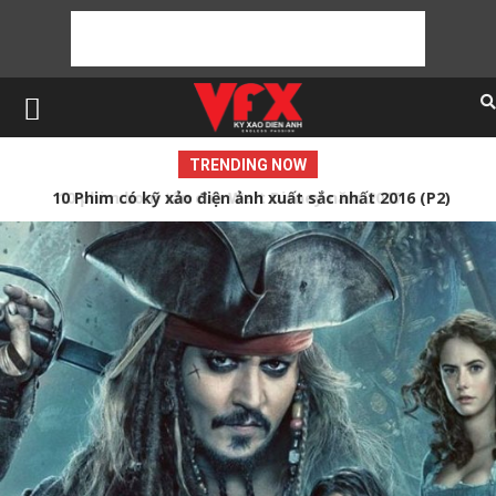
TRENDING NOW
10 Phim có kỹ xảo điện ảnh xuất sắc nhất 2016 (P2)