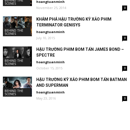
BEHIND THE
hoangtuanminh
SCENES
November 25, 2014
0
KHÁM PHÁ HẬU TRƯỜNG KỸ XẢO PHIM
TERMINATOR GENISYS
BEHIND THE
hoangtuanminh
SCENES
July 10, 2015
0
HẬU TRƯỜNG PHIM BOM TẤN JAMES BOND –
SPECTRE
BEHIND THE
hoangtuanminh
SCENES
October 15, 2015
0
HẬU TRƯỜNG KỸ XẢO PHIM BOM TẤN BATMAN
AND SUPERMAN
BEHIND THE
hoangtuanminh
SCENES
May 23, 2016
0