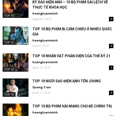
KỸ XẢO ĐIỆN ẢNH – 10 BỘ PHIM SAI LỆCH VỀ
THỰC TẾ KHOA HỌC
hoangtuanminh
TOP 10
August 3, 2015
0
TOP 10 BỘ PHIM BỊ CẤM CHIẾU Ở NHIỀU QUỐC
GIA
hoangtuanminh
TOP 10
June 9, 2015
0
TOP 10 NHÂN VẬT PHẢN DIỆN CỦA THẾ KỶ 21
hoangtuanminh
April 15, 2015
1
TOP 10
TOP 10 NGÔI SAO ĐIỆN ẢNH TÊN JOHNS
Quang Tran
June 27, 2015
0
TOP 10
TOP 10 BỘ PHIM HÀI MANG CHỦ ĐỀ CHÍNH TRỊ
hoangtuanminh