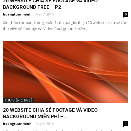
20 WEBSITE CHIA SẺ FOOTAGE VÀ VIDEO
BACKGROUND FREE – P2
hoangtuanminh
-
May 7, 2015
0
Xin chào các bạn, trong phần 1 của bài giới thiệu 20 website chia sẻ các
thư viện về footage và Video Background miễn...
THƯ VIỆN CHIA SẺ
20 WEBSITE CHIA SẺ FOOTAGE VÀ VIDEO
BACKGROUND MIỄN PHÍ –...
hoangtuanminh
-
May 3, 2015
1