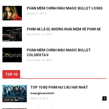
PHẦN MỀM CHỈNH MÀU MAGIC BULLET LOOKS
January 5, 2015
PHIM 6K LÀ GÌ, NHỮNG KHÁI NIỆM VỀ PHIM 6K
December 17, 2014
PHẦN MỀM CHỈNH MÀU MAGIC BULLET
COLORISTA II
December 16, 2014
TOP 10
TOP 10 BỘ PHIM HƯ CẤU HAY NHẤT
hoangtuanminh
March 6, 2015
0
TOP 10