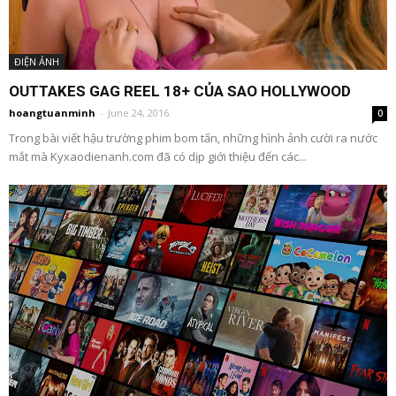
ĐIỆN ẢNH
OUTTAKES GAG REEL 18+ CỦA SAO HOLLYWOOD
hoangtuanminh
-
June 24, 2016
0
Trong bài viết hậu trường phim bom tấn, những hình ảnh cười ra nước
mắt mà Kyxaodienanh.com đã có dịp giới thiệu đến các...