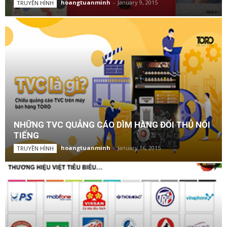
hoangtuanminh
-
January 9, 2015
TRUYỀN HÌNH
NHỮNG TVC QUẢNG CÁO DÌM HÀNG ĐỐI THỦ NỔI
TIẾNG
hoangtuanminh
-
January 16, 2015
TRUYỀN HÌNH