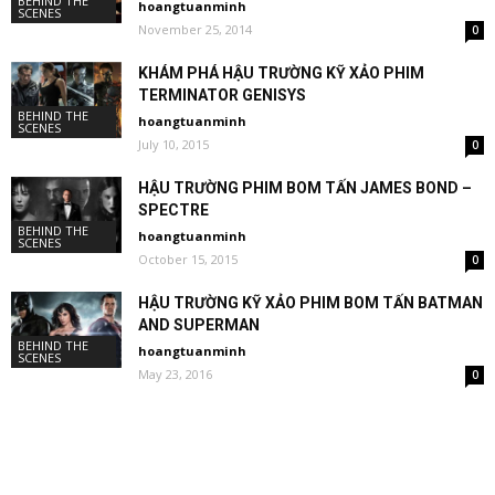
BEHIND THE
hoangtuanminh
SCENES
November 25, 2014
0
KHÁM PHÁ HẬU TRƯỜNG KỸ XẢO PHIM
TERMINATOR GENISYS
BEHIND THE
hoangtuanminh
SCENES
July 10, 2015
0
HẬU TRƯỜNG PHIM BOM TẤN JAMES BOND –
SPECTRE
BEHIND THE
hoangtuanminh
SCENES
October 15, 2015
0
HẬU TRƯỜNG KỸ XẢO PHIM BOM TẤN BATMAN
AND SUPERMAN
BEHIND THE
hoangtuanminh
SCENES
May 23, 2016
0