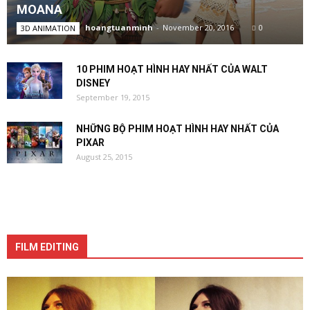
MOANA
hoangtuanminh
-
November 20, 2016
0
3D ANIMATION
10 PHIM HOẠT HÌNH HAY NHẤT CỦA WALT
DISNEY
September 19, 2015
NHỮNG BỘ PHIM HOẠT HÌNH HAY NHẤT CỦA
PIXAR
August 25, 2015
FILM EDITING