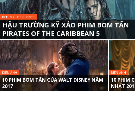
BEHIND THE SCENES
HẬU TRƯỜNG KỸ XẢO PHIM BOM TẤN
PIRATES OF THE CARIBBEAN 5
ĐIỆN ẢNH
ĐIỆN ẢNH
10 PHIM BOM TẤN CỦA WALT DISNEY NĂM
10 PHIM 
2017
NHẤT 2016