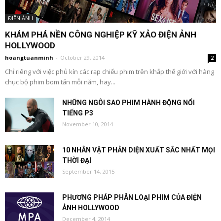
ĐIỆN ẢNH
KHÁM PHÁ NỀN CÔNG NGHIỆP KỸ XẢO ĐIỆN ẢNH
HOLLYWOOD
hoangtuanminh
-
October 29, 2014
2
Chỉ riêng với việc phủ kín các rạp chiếu phim trên khắp thế giới với hàng
chục bộ phim bom tấn mỗi năm, hay...
NHỮNG NGÔI SAO PHIM HÀNH ĐỘNG NỔI
TIẾNG P3
November 10, 2014
10 NHÂN VẬT PHẢN DIỆN XUẤT SẮC NHẤT MỌI
THỜI ĐẠI
September 14, 2015
PHƯƠNG PHÁP PHÂN LOẠI PHIM CỦA ĐIỆN
ẢNH HOLLYWOOD
December 4, 2014