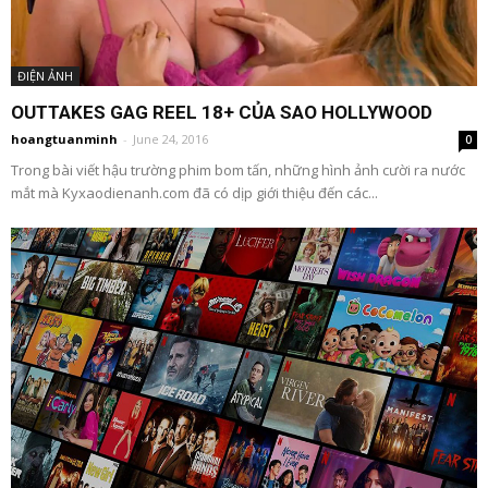
ĐIỆN ẢNH
OUTTAKES GAG REEL 18+ CỦA SAO HOLLYWOOD
hoangtuanminh
-
June 24, 2016
0
Trong bài viết hậu trường phim bom tấn, những hình ảnh cười ra nước
mắt mà Kyxaodienanh.com đã có dịp giới thiệu đến các...