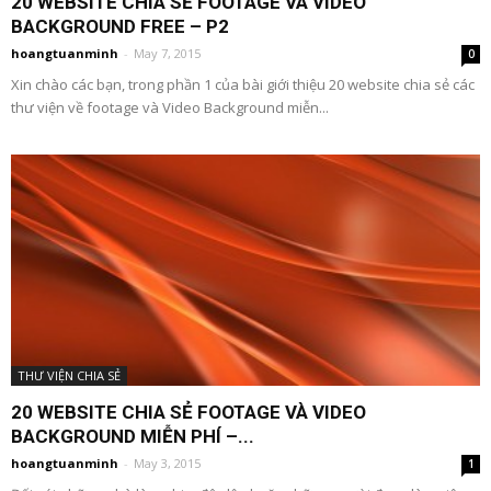
20 WEBSITE CHIA SẺ FOOTAGE VÀ VIDEO
BACKGROUND FREE – P2
hoangtuanminh
-
May 7, 2015
0
Xin chào các bạn, trong phần 1 của bài giới thiệu 20 website chia sẻ các
thư viện về footage và Video Background miễn...
THƯ VIỆN CHIA SẺ
20 WEBSITE CHIA SẺ FOOTAGE VÀ VIDEO
BACKGROUND MIỄN PHÍ –...
hoangtuanminh
-
May 3, 2015
1