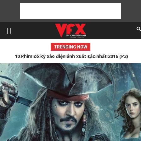
TRENDING NOW
10 Phim có kỹ xảo điện ảnh xuất sắc nhất 2016 (P2)