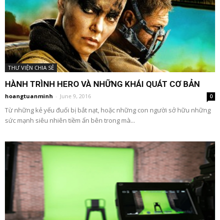
THƯ VIỆN CHIA SẺ
HÀNH TRÌNH HERO VÀ NHỮNG KHÁI QUÁT CƠ BẢN
hoangtuanminh
-
June 9, 2016
0
Từ những kẻ yếu đuối bị bắt nạt, hoặc những con người sở hữu những
sức mạnh siêu nhiên tiềm ẩn bên trong mà...