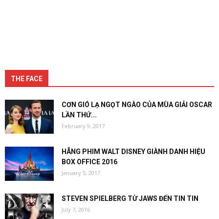
THE FACE
CƠN GIÓ LẠ NGỌT NGÀO CỦA MÙA GIẢI OSCAR
LẦN THỨ...
February 9, 2017
HÃNG PHIM WALT DISNEY GIÀNH DANH HIỆU
BOX OFFICE 2016
January 5, 2017
STEVEN SPIELBERG TỪ JAWS ĐẾN TIN TIN
July 7, 2016