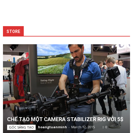
STORE
CHẾ TẠO MỘT CAMERA STABILIZER RIG VỚI 5$
hoangtuanminh
-
March 12, 2015
0
GÓC SÁNG TẠO