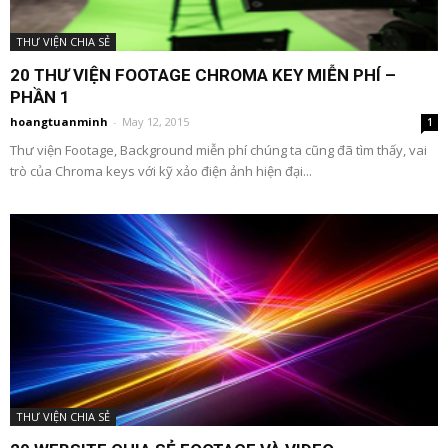
THƯ VIỆN CHIA SẺ
20 THƯ VIỆN FOOTAGE CHROMA KEY MIỄN PHÍ –
PHẦN 1
hoangtuanminh
-
May 12, 2015
1
Thư viện Footage, Background miễn phí chúng ta cũng đã tìm thấy, vai
trò của Chroma keys với kỹ xảo điện ảnh hiện đại...
THƯ VIỆN CHIA SẺ