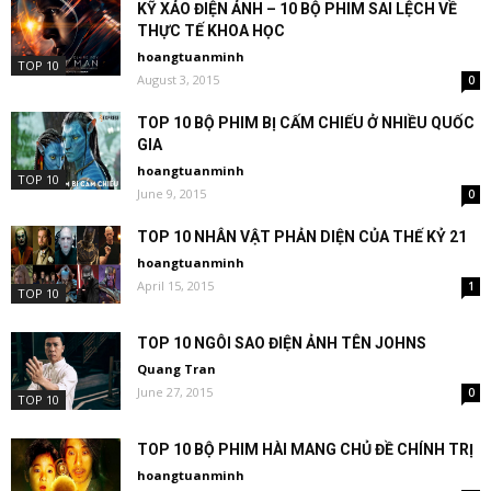
KỸ XẢO ĐIỆN ẢNH – 10 BỘ PHIM SAI LỆCH VỀ
THỰC TẾ KHOA HỌC
hoangtuanminh
TOP 10
August 3, 2015
0
TOP 10 BỘ PHIM BỊ CẤM CHIẾU Ở NHIỀU QUỐC
GIA
hoangtuanminh
TOP 10
June 9, 2015
0
TOP 10 NHÂN VẬT PHẢN DIỆN CỦA THẾ KỶ 21
hoangtuanminh
April 15, 2015
1
TOP 10
TOP 10 NGÔI SAO ĐIỆN ẢNH TÊN JOHNS
Quang Tran
June 27, 2015
0
TOP 10
TOP 10 BỘ PHIM HÀI MANG CHỦ ĐỀ CHÍNH TRỊ
hoangtuanminh