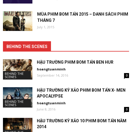
MÙA PHIM BOM TẤN 2015 – DANH SÁCH PHIM
THÁNG 7
July 1, 2015
BEHIND THE SCENES
HẬU TRƯỜNG PHIM BOM TẤN BEN HUR
hoangtuanminh
BEHIND THE
September 14, 2016
0
SCENES
HẬU TRƯỜNG KỸ XẢO PHIM BOM TẤN X- MEN
APOCALYPSE
BEHIND THE
hoangtuanminh
SCENES
June 8, 2016
0
HẬU TRƯỜNG KỸ XẢO 10 PHIM BOM TẤN NĂM
2014