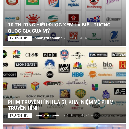
10 THƯƠNG HIỆU ĐƯỢC XEM LÀ BIỂU TƯỢNG
QUỐC GIA CỦA MỸ
hoangtuanminh
-
June 11, 2016
TRUYỀN HÌNH
PHIM TRUYỀN HÌNH LÀ GÌ, KHÁI NIỆM VỀ PHIM
TRUYỀN HÌNH
hoangtuanminh
-
October 28, 2014
TRUYỀN HÌNH