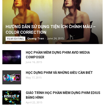
HƯỚNG DẪN SỬ DỤNG TIỆN ÍCH CHỈNH MÀU –
COLOR CORRECTION
Quang Tran
-
June 24, 2015
1
FILM EDITING
HỌC PHẦN MỀM DỰNG PHIM AVID MEDIA
COMPOSER
June 16, 2015
HỌC DỰNG PHIM VÀ NHỮNG ĐIỀU CẦN BIẾT
May 17, 2015
GIÁO TRÌNH HỌC PHẦN MỀM DỰNG PHIM EDIUS
BẰNG HÌNH
April 22, 2015