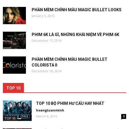
PHẦN MỀM CHỈNH MÀU MAGIC BULLET LOOKS
January 5, 2015
PHIM 6K LÀ GÌ, NHỮNG KHÁI NIỆM VỀ PHIM 6K
December 17, 2014
PHẦN MỀM CHỈNH MÀU MAGIC BULLET
COLORISTA II
December 16, 2014
TOP 10
TOP 10 BỘ PHIM HƯ CẤU HAY NHẤT
hoangtuanminh
March 6, 2015
0
TOP 10