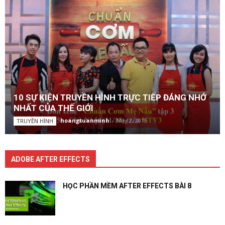
10 SỰ KIỆN TRUYỀN HÌNH TRỰC TIẾP ĐÁNG NHỚ
NHẤT CỦA THẾ GIỚI
hoangtuanminh
-
May 2, 2015
TRUYỀN HÌNH
ADOBE AFTER EFFECTS
HỌC PHẦN MỀM AFTER EFFECTS BÀI 8