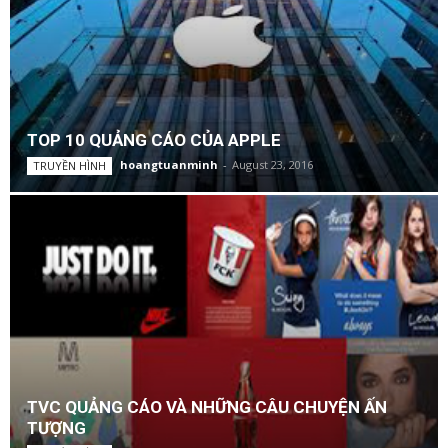
TOP 10 QUẢNG CÁO CỦA APPLE
hoangtuanminh
-
August 23, 2016
TRUYỀN HÌNH
TVC QUẢNG CÁO VÀ NHỮNG CÂU CHUYỆN ẤN
TƯỢNG