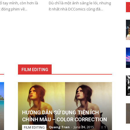
cổ tay mình, còn hơn là
Dù chỉ là một ánh sáng le lói, nhưng
c đóng phim về...
ít nhất nhà DCComics cũng đã...
FILM EDITING
HƯỚNG DẪN SỬ DỤNG TIỆN ÍCH
CHỈNH MÀU – COLOR CORRECTION
Quang Tran
-
June 24, 2015
1
FILM EDITING