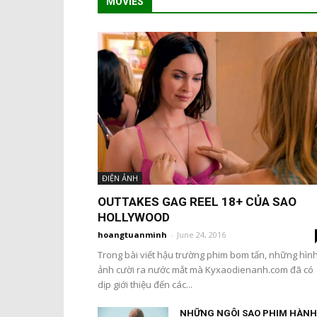
MOVIES
ĐIỆN ẢNH
OUTTAKES GAG REEL 18+ CỦA SAO
HOLLYWOOD
hoangtuanminh
-
June 24, 2016
Trong bài viết hậu trường phim bom tấn, những hìn
ảnh cười ra nước mắt mà Kyxaodienanh.com đã có
dịp giới thiệu đến các...
NHỮNG NGÔI SAO PHIM HÀNH