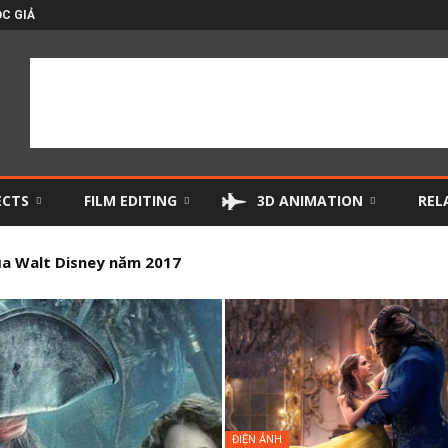
C GIẢ
ECTS
FILM EDITING
3D ANIMATION
REL
a Walt Disney năm 2017
 điện ảnh xuất sắc nhất 2016 (P2)
ĐIỆN ẢNH