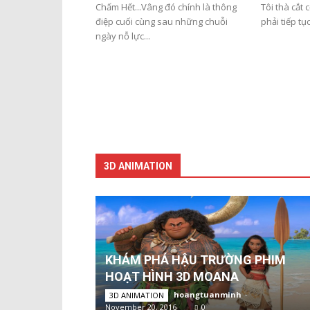
Chấm Hết...Vâng đó chính là thông
Tôi thà cắt 
điệp cuối cùng sau những chuỗi
phải tiếp tụ
ngày nỗ lực...
3D ANIMATION
KHÁM PHÁ HẬU TRƯỜNG PHIM
HOẠT HÌNH 3D MOANA
hoangtuanminh
-
3D ANIMATION
November 20, 2016
0