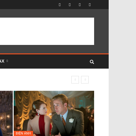
AX
ĐIỆN ẢNH