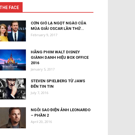
THE FACE
CƠN GIÓ LẠ NGỌT NGÀO CỦA
MÙA GIẢI OSCAR LẦN THỨ...
February 9, 2017
HÃNG PHIM WALT DISNEY
GIÀNH DANH HIỆU BOX OFFICE
2016
January 5, 2017
STEVEN SPIELBERG TỪ JAWS
ĐẾN TIN TIN
July 7, 2016
NGÔI SAO ĐIỆN ẢNH LEONARDO
– PHẦN 2
April 20, 2016