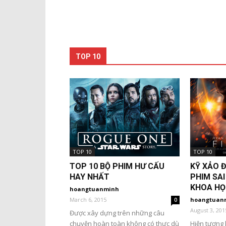
TOP 10
TOP 10
TOP 10
TOP 10 BỘ PHIM HƯ CẤU
KỸ XẢO Đ
HAY NHẤT
PHIM SAI
KHOA HỌ
hoangtuanminh
March 6, 2015
hoangtuan
0
August 3, 201
Được xây dựng trên những câu
chuyện hoàn toàn không có thực dù
Hiện tượng