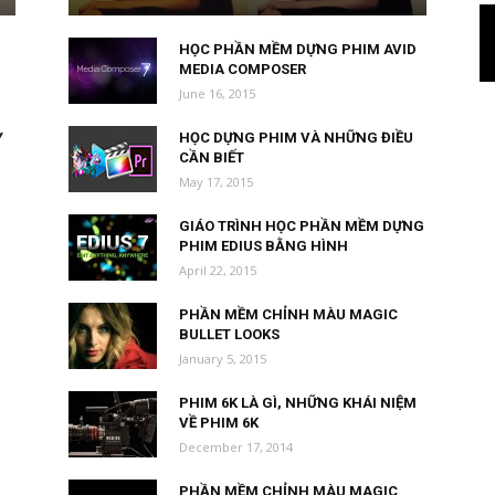
HỌC PHẦN MỀM DỰNG PHIM AVID
MEDIA COMPOSER
June 16, 2015
Y
HỌC DỰNG PHIM VÀ NHỮNG ĐIỀU
CẦN BIẾT
May 17, 2015
GIÁO TRÌNH HỌC PHẦN MỀM DỰNG
PHIM EDIUS BẰNG HÌNH
April 22, 2015
PHẦN MỀM CHỈNH MÀU MAGIC
BULLET LOOKS
January 5, 2015
PHIM 6K LÀ GÌ, NHỮNG KHÁI NIỆM
VỀ PHIM 6K
December 17, 2014
PHẦN MỀM CHỈNH MÀU MAGIC