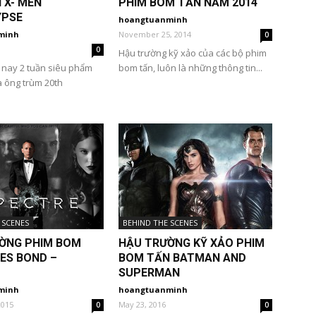
 X- MEN
PHIM BOM TẤN NĂM 2014
YPSE
hoangtuanminh
minh
November 25, 2014
0
0
Hậu trường kỹ xảo của các bộ phim
 nay 2 tuần siêu phẩm
bom tấn, luôn là những thông tin...
a ông trùm 20th
 SCENES
BEHIND THE SCENES
ỜNG PHIM BOM
HẬU TRƯỜNG KỸ XẢO PHIM
ES BOND –
BOM TẤN BATMAN AND
SUPERMAN
minh
hoangtuanminh
2015
May 23, 2016
0
0