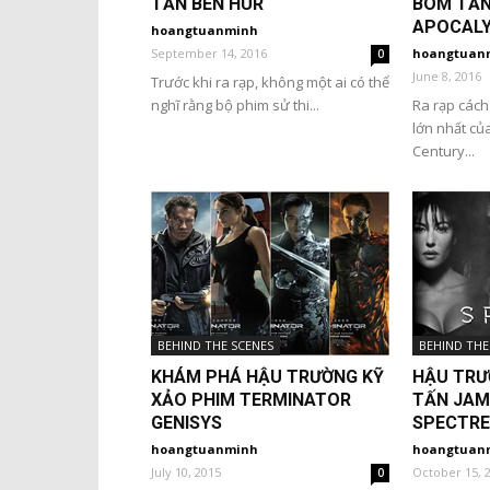
TẤN BEN HUR
BOM TẤN
APOCAL
hoangtuanminh
September 14, 2016
hoangtuan
0
June 8, 2016
Trước khi ra rạp, không một ai có thể
nghĩ rằng bộ phim sử thi...
Ra rạp cách
lớn nhất củ
Century...
BEHIND THE SCENES
BEHIND THE
KHÁM PHÁ HẬU TRƯỜNG KỸ
HẬU TRƯ
XẢO PHIM TERMINATOR
TẤN JAM
GENISYS
SPECTRE
hoangtuanminh
hoangtuan
July 10, 2015
October 15, 
0