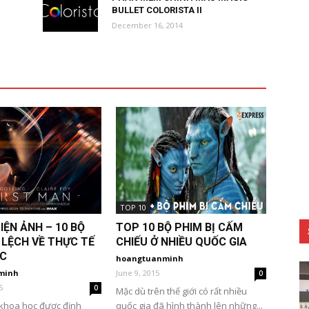
BULLET COLORISTA II
December 16, 2014
TOP 10
IỆN ẢNH – 10 BỘ
TOP 10 BỘ PHIM BỊ CẤM
 LỆCH VỀ THỰC TẾ
CHIẾU Ở NHIỀU QUỐC GIA
C
hoangtuanminh
minh
June 9, 2015
0
5
0
Mặc dù trên thế giới có rất nhiều
 khoa học được định
quốc gia đã hình thành lên những...