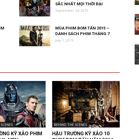
SẮC NHẤT MỌI THỜI ĐẠI
September 14, 2015
IM
MÙA PHIM BOM TẤN 2015 –
DANH SÁCH PHIM THÁNG 7
July 1, 2015
 SCENES
BEHIND THE SCENES
ỜNG KỸ XẢO PHIM
HẬU TRƯỜNG KỸ XẢO 10