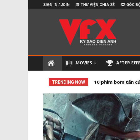
SIGN IN / JOIN
THƯ VIỆN CHIA SẺ
GÓC ĐỘ
Kỹ
xảo
điện
ảnh
MOVIES
AFTER EFF
10 phim bom tấn củ
10 Phim có kỹ xảo
TRENDING NOW