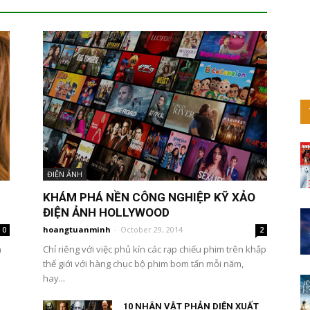
ĐIỆN ẢNH
KHÁM PHÁ NỀN CÔNG NGHIỆP KỸ XẢO
ĐIỆN ẢNH HOLLYWOOD
hoangtuanminh
-
October 29, 2014
0
2
h
Chỉ riêng với việc phủ kín các rạp chiếu phim trên khắp
thế giới với hàng chục bộ phim bom tấn mỗi năm,
hay...
10 NHÂN VẬT PHẢN DIỆN XUẤT