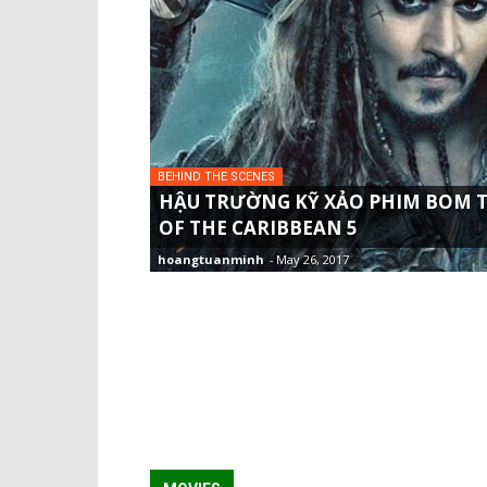
BEHIND THE SCENES
HẬU TRƯỜNG KỸ XẢO PHIM BOM T
OF THE CARIBBEAN 5
hoangtuanminh
-
May 26, 2017