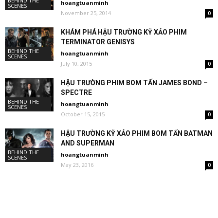
BEHIND THE
hoangtuanminh
SCENES
November 25, 2014
0
KHÁM PHÁ HẬU TRƯỜNG KỸ XẢO PHIM
TERMINATOR GENISYS
BEHIND THE
hoangtuanminh
SCENES
July 10, 2015
0
HẬU TRƯỜNG PHIM BOM TẤN JAMES BOND –
SPECTRE
BEHIND THE
hoangtuanminh
SCENES
October 15, 2015
0
HẬU TRƯỜNG KỸ XẢO PHIM BOM TẤN BATMAN
AND SUPERMAN
BEHIND THE
hoangtuanminh
SCENES
May 23, 2016
0