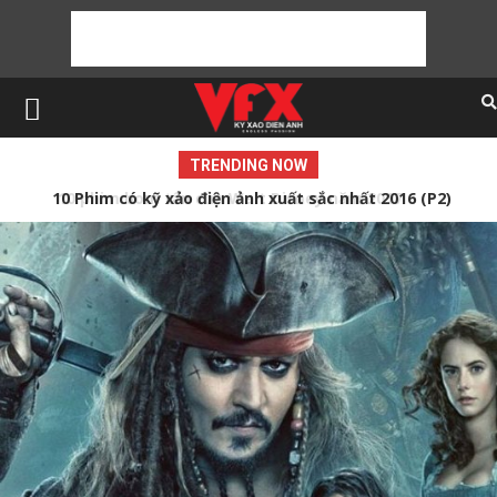
TRENDING NOW
10 Phim có kỹ xảo điện ảnh xuất sắc nhất 2016 (P2)