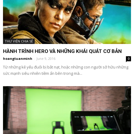
THƯ VIỆN CHIA SẺ
HÀNH TRÌNH HERO VÀ NHỮNG KHÁI QUÁT CƠ BẢN
hoangtuanminh
-
June 9, 2016
0
Từ những kẻ yếu đuối bị bắt nạt, hoặc những con người sở hữu những
sức mạnh siêu nhiên tiềm ẩn bên trong mà...