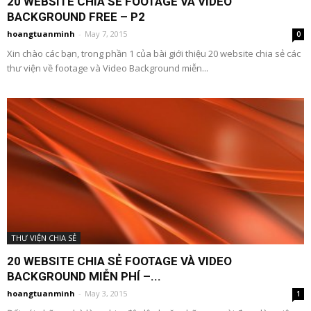
20 WEBSITE CHIA SẺ FOOTAGE VÀ VIDEO
BACKGROUND FREE – P2
hoangtuanminh
-
May 7, 2015
0
Xin chào các bạn, trong phần 1 của bài giới thiệu 20 website chia sẻ các
thư viện về footage và Video Background miễn...
THƯ VIỆN CHIA SẺ
20 WEBSITE CHIA SẺ FOOTAGE VÀ VIDEO
BACKGROUND MIỄN PHÍ –...
hoangtuanminh
-
May 3, 2015
1