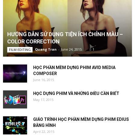
HƯỚNG DẪN SỬ DỤNG TIỆN ÍCH CHỈNH MÀU –
COLOR CORRECTION
Quang Tran
-
June 24, 2015
1
FILM EDITING
HỌC PHẦN MỀM DỰNG PHIM AVID MEDIA
COMPOSER
June 16, 2015
HỌC DỰNG PHIM VÀ NHỮNG ĐIỀU CẦN BIẾT
May 17, 2015
GIÁO TRÌNH HỌC PHẦN MỀM DỰNG PHIM EDIUS
BẰNG HÌNH
April 22, 2015