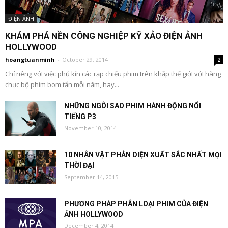
ĐIỆN ẢNH
KHÁM PHÁ NỀN CÔNG NGHIỆP KỸ XẢO ĐIỆN ẢNH
HOLLYWOOD
hoangtuanminh
-
October 29, 2014
2
Chỉ riêng với việc phủ kín các rạp chiếu phim trên khắp thế giới với hàng
chục bộ phim bom tấn mỗi năm, hay...
NHỮNG NGÔI SAO PHIM HÀNH ĐỘNG NỔI
TIẾNG P3
November 10, 2014
10 NHÂN VẬT PHẢN DIỆN XUẤT SẮC NHẤT MỌI
THỜI ĐẠI
September 14, 2015
PHƯƠNG PHÁP PHÂN LOẠI PHIM CỦA ĐIỆN
ẢNH HOLLYWOOD
December 4, 2014