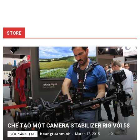
STORE
CHẾ TẠO MỘT CAMERA STABILIZER RIG VỚI 5$
hoangtuanminh
-
March 12, 2015
0
GÓC SÁNG TẠO