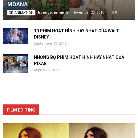
MOANA
hoangtuanminh
-
November 20, 2016
0
3D ANIMATION
10 PHIM HOẠT HÌNH HAY NHẤT CỦA WALT
DISNEY
September 19, 2015
NHỮNG BỘ PHIM HOẠT HÌNH HAY NHẤT CỦA
PIXAR
August 25, 2015
FILM EDITING