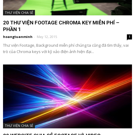
THƯ VIỆN CHIA SẺ
20 THƯ VIỆN FOOTAGE CHROMA KEY MIỄN PHÍ –
PHẦN 1
hoangtuanminh
-
May 12, 2015
1
Thư viện Footage, Background miễn phí chúng ta cũng đã tìm thấy, vai
trò của Chroma keys với kỹ xảo điện ảnh hiện đại...
THƯ VIỆN CHIA SẺ