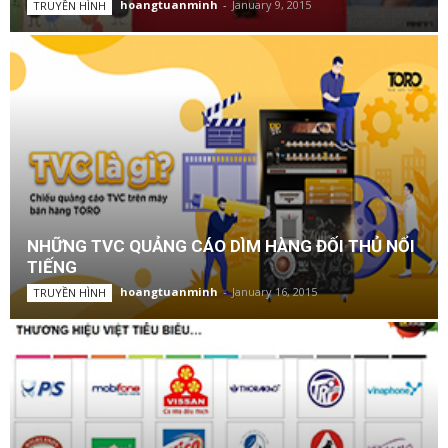
hoangtuanminh
-
January 9, 2015
TRUYỀN HÌNH
NHỮNG TVC QUẢNG CÁO DÌM HÀNG ĐỐI THỦ NỔI
TIẾNG
hoangtuanminh
-
January 16, 2015
TRUYỀN HÌNH