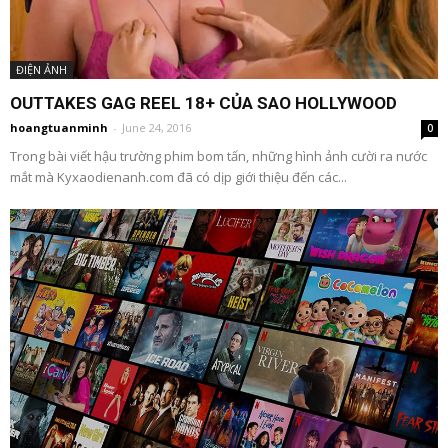
ĐIỆN ẢNH
OUTTAKES GAG REEL 18+ CỦA SAO HOLLYWOOD
hoangtuanminh
-
June 24, 2016
0
Trong bài viết hậu trường phim bom tấn, những hình ảnh cười ra nước
mắt mà Kyxaodienanh.com đã có dịp giới thiệu đến các...