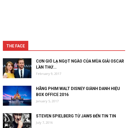
THE FACE
CƠN GIÓ LẠ NGỌT NGÀO CỦA MÙA GIẢI OSCAR
LẦN THỨ...
February 9, 2017
HÃNG PHIM WALT DISNEY GIÀNH DANH HIỆU
BOX OFFICE 2016
January 5, 2017
STEVEN SPIELBERG TỪ JAWS ĐẾN TIN TIN
July 7, 2016