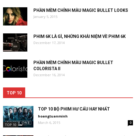
PHẦN MỀM CHỈNH MÀU MAGIC BULLET LOOKS
January 5, 2015
PHIM 6K LÀ GÌ, NHỮNG KHÁI NIỆM VỀ PHIM 6K
December 17, 2014
PHẦN MỀM CHỈNH MÀU MAGIC BULLET
COLORISTA II
December 16, 2014
TOP 10
TOP 10 BỘ PHIM HƯ CẤU HAY NHẤT
hoangtuanminh
March 6, 2015
0
TOP 10