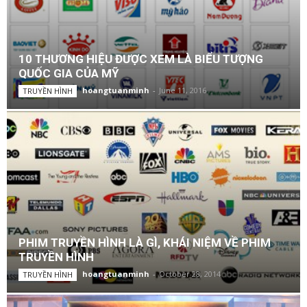
10 THƯƠNG HIỆU ĐƯỢC XEM LÀ BIỂU TƯỢNG
QUỐC GIA CỦA MỸ
hoangtuanminh
-
June 11, 2016
TRUYỀN HÌNH
PHIM TRUYỀN HÌNH LÀ GÌ, KHÁI NIỆM VỀ PHIM
TRUYỀN HÌNH
hoangtuanminh
-
October 28, 2014
TRUYỀN HÌNH