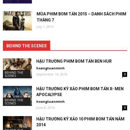
MÙA PHIM BOM TẤN 2015 – DANH SÁCH PHIM
THÁNG 7
July 1, 2015
BEHIND THE SCENES
HẬU TRƯỜNG PHIM BOM TẤN BEN HUR
hoangtuanminh
BEHIND THE
September 14, 2016
0
SCENES
HẬU TRƯỜNG KỸ XẢO PHIM BOM TẤN X- MEN
APOCALYPSE
BEHIND THE
hoangtuanminh
SCENES
June 8, 2016
0
HẬU TRƯỜNG KỸ XẢO 10 PHIM BOM TẤN NĂM
2014