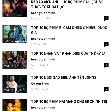
KỸ XẢO ĐIỆN ẢNH – 10 BỘ PHIM SAI LỆCH VỀ
THỰC TẾ KHOA HỌC
hoangtuanminh
TOP 10
August 3, 2015
0
TOP 10 BỘ PHIM BỊ CẤM CHIẾU Ở NHIỀU QUỐC
GIA
hoangtuanminh
TOP 10
June 9, 2015
0
TOP 10 NHÂN VẬT PHẢN DIỆN CỦA THẾ KỶ 21
hoangtuanminh
April 15, 2015
1
TOP 10
TOP 10 NGÔI SAO ĐIỆN ẢNH TÊN JOHNS
Quang Tran
June 27, 2015
0
TOP 10
TOP 10 BỘ PHIM HÀI MANG CHỦ ĐỀ CHÍNH TRỊ
hoangtuanminh