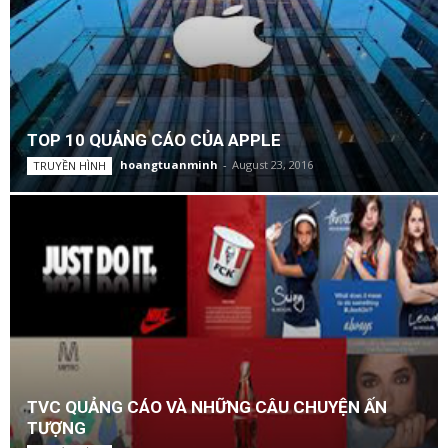
TOP 10 QUẢNG CÁO CỦA APPLE
hoangtuanminh
-
August 23, 2016
TRUYỀN HÌNH
TVC QUẢNG CÁO VÀ NHỮNG CÂU CHUYỆN ẤN
TƯỢNG