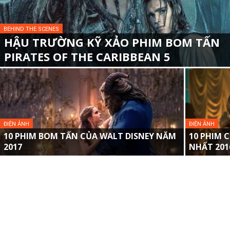
BEHIND THE SCENES
HẬU TRƯỜNG KỸ XẢO PHIM BOM TẤN
PIRATES OF THE CARIBBEAN 5
ĐIỆN ẢNH
ĐIỆN ẢNH
10 PHIM BOM TẤN CỦA WALT DISNEY NĂM
10 PHIM 
2017
NHẤT 2016