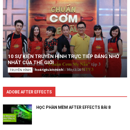
10 SỰ KIỆN TRUYỀN HÌNH TRỰC TIẾP ĐÁNG NHỚ
NHẤT CỦA THẾ GIỚI
hoangtuanminh
-
May 2, 2015
TRUYỀN HÌNH
ADOBE AFTER EFFECTS
HỌC PHẦN MỀM AFTER EFFECTS BÀI 8