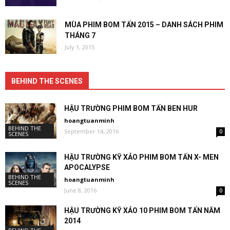
MÙA PHIM BOM TẤN 2015 – DANH SÁCH PHIM
THÁNG 7
July 1, 2015
BEHIND THE SCENES
HẬU TRƯỜNG PHIM BOM TẤN BEN HUR
hoangtuanminh
BEHIND THE
September 14, 2016
0
SCENES
HẬU TRƯỜNG KỸ XẢO PHIM BOM TẤN X- MEN
APOCALYPSE
BEHIND THE
hoangtuanminh
SCENES
June 8, 2016
0
HẬU TRƯỜNG KỸ XẢO 10 PHIM BOM TẤN NĂM
2014