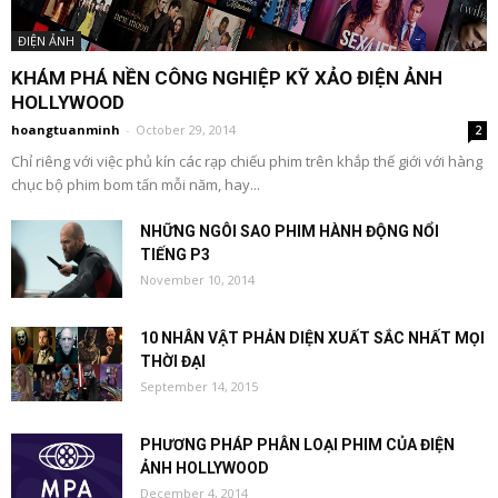
ĐIỆN ẢNH
KHÁM PHÁ NỀN CÔNG NGHIỆP KỸ XẢO ĐIỆN ẢNH
HOLLYWOOD
hoangtuanminh
-
October 29, 2014
2
Chỉ riêng với việc phủ kín các rạp chiếu phim trên khắp thế giới với hàng
chục bộ phim bom tấn mỗi năm, hay...
NHỮNG NGÔI SAO PHIM HÀNH ĐỘNG NỔI
TIẾNG P3
November 10, 2014
10 NHÂN VẬT PHẢN DIỆN XUẤT SẮC NHẤT MỌI
THỜI ĐẠI
September 14, 2015
PHƯƠNG PHÁP PHÂN LOẠI PHIM CỦA ĐIỆN
ẢNH HOLLYWOOD
December 4, 2014