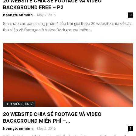
20 WEBSITE CHIA SẺ FOOTAGE VÀ VIDEO
BACKGROUND FREE – P2
hoangtuanminh
-
May 7, 2015
0
Xin chào các bạn, trong phần 1 của bài giới thiệu 20 website chia sẻ các
thư viện về footage và Video Background miễn...
THƯ VIỆN CHIA SẺ
20 WEBSITE CHIA SẺ FOOTAGE VÀ VIDEO
BACKGROUND MIỄN PHÍ –...
hoangtuanminh
-
May 3, 2015
1