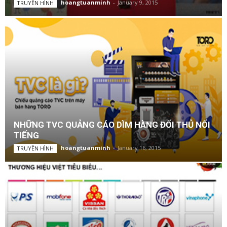
hoangtuanminh
-
January 9, 2015
TRUYỀN HÌNH
NHỮNG TVC QUẢNG CÁO DÌM HÀNG ĐỐI THỦ NỔI
TIẾNG
hoangtuanminh
-
January 16, 2015
TRUYỀN HÌNH