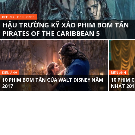
BEHIND THE SCENES
HẬU TRƯỜNG KỸ XẢO PHIM BOM TẤN
PIRATES OF THE CARIBBEAN 5
ĐIỆN ẢNH
ĐIỆN ẢNH
10 PHIM BOM TẤN CỦA WALT DISNEY NĂM
10 PHIM 
2017
NHẤT 2016