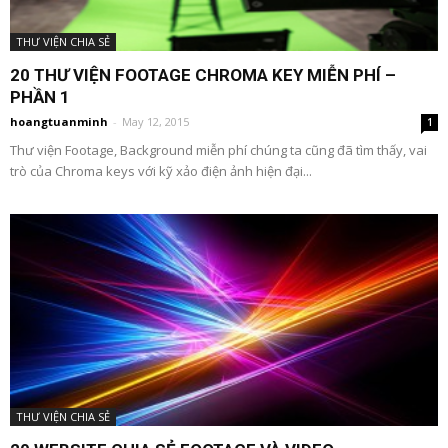
THƯ VIỆN CHIA SẺ
20 THƯ VIỆN FOOTAGE CHROMA KEY MIỄN PHÍ –
PHẦN 1
hoangtuanminh
-
May 12, 2015
1
Thư viện Footage, Background miễn phí chúng ta cũng đã tìm thấy, vai
trò của Chroma keys với kỹ xảo điện ảnh hiện đại...
THƯ VIỆN CHIA SẺ