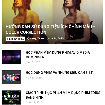
HƯỚNG DẪN SỬ DỤNG TIỆN ÍCH CHỈNH MÀU –
COLOR CORRECTION
Quang Tran
-
June 24, 2015
1
FILM EDITING
HỌC PHẦN MỀM DỰNG PHIM AVID MEDIA
COMPOSER
June 16, 2015
HỌC DỰNG PHIM VÀ NHỮNG ĐIỀU CẦN BIẾT
May 17, 2015
GIÁO TRÌNH HỌC PHẦN MỀM DỰNG PHIM EDIUS
BẰNG HÌNH
April 22, 2015