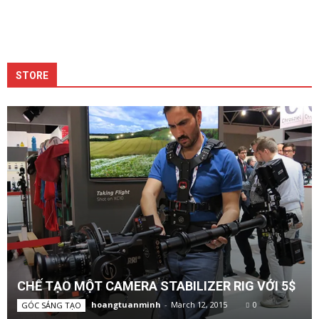
STORE
CHẾ TẠO MỘT CAMERA STABILIZER RIG VỚI 5$
hoangtuanminh
-
March 12, 2015
0
GÓC SÁNG TẠO