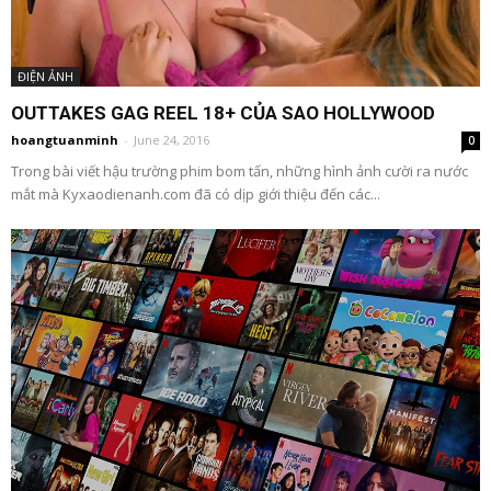
ĐIỆN ẢNH
OUTTAKES GAG REEL 18+ CỦA SAO HOLLYWOOD
hoangtuanminh
-
June 24, 2016
0
Trong bài viết hậu trường phim bom tấn, những hình ảnh cười ra nước
mắt mà Kyxaodienanh.com đã có dịp giới thiệu đến các...