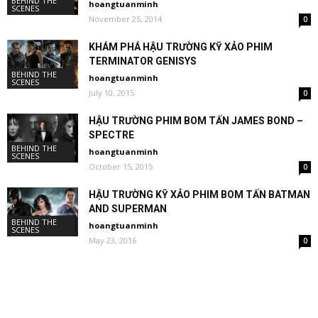
BEHIND THE
hoangtuanminh
SCENES
November 25, 2014
0
KHÁM PHÁ HẬU TRƯỜNG KỸ XẢO PHIM
TERMINATOR GENISYS
BEHIND THE
hoangtuanminh
SCENES
July 10, 2015
0
HẬU TRƯỜNG PHIM BOM TẤN JAMES BOND –
SPECTRE
BEHIND THE
hoangtuanminh
SCENES
October 15, 2015
0
HẬU TRƯỜNG KỸ XẢO PHIM BOM TẤN BATMAN
AND SUPERMAN
BEHIND THE
hoangtuanminh
SCENES
May 23, 2016
0