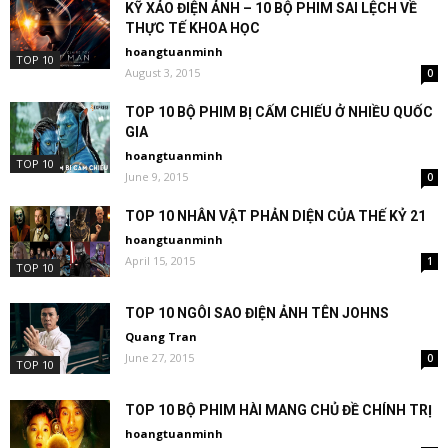
KỸ XẢO ĐIỆN ẢNH – 10 BỘ PHIM SAI LỆCH VỀ
THỰC TẾ KHOA HỌC
hoangtuanminh
TOP 10
August 3, 2015
0
TOP 10 BỘ PHIM BỊ CẤM CHIẾU Ở NHIỀU QUỐC
GIA
hoangtuanminh
TOP 10
June 9, 2015
0
TOP 10 NHÂN VẬT PHẢN DIỆN CỦA THẾ KỶ 21
hoangtuanminh
April 15, 2015
1
TOP 10
TOP 10 NGÔI SAO ĐIỆN ẢNH TÊN JOHNS
Quang Tran
June 27, 2015
0
TOP 10
TOP 10 BỘ PHIM HÀI MANG CHỦ ĐỀ CHÍNH TRỊ
hoangtuanminh