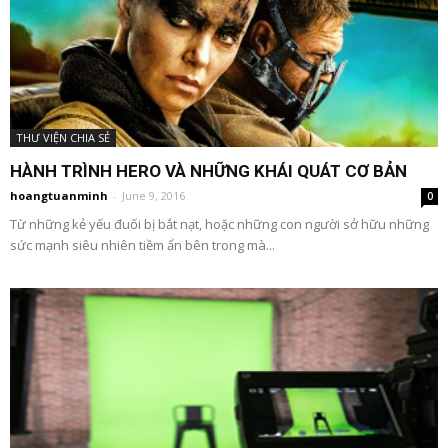
THƯ VIỆN CHIA SẺ
HÀNH TRÌNH HERO VÀ NHỮNG KHÁI QUÁT CƠ BẢN
hoangtuanminh
-
June 9, 2016
0
Từ những kẻ yếu đuối bị bắt nạt, hoặc những con người sở hữu những
sức mạnh siêu nhiên tiềm ẩn bên trong mà...