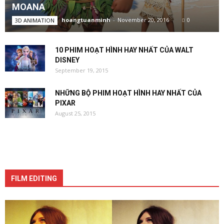
MOANA
hoangtuanminh
-
November 20, 2016
0
3D ANIMATION
10 PHIM HOẠT HÌNH HAY NHẤT CỦA WALT
DISNEY
September 19, 2015
NHỮNG BỘ PHIM HOẠT HÌNH HAY NHẤT CỦA
PIXAR
August 25, 2015
FILM EDITING