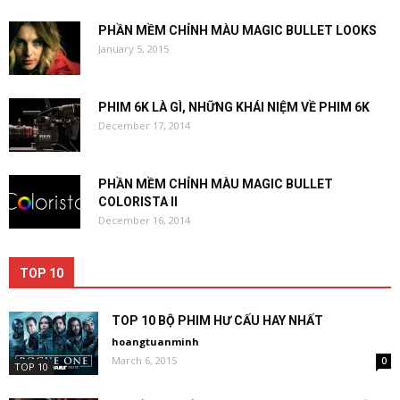
PHẦN MỀM CHỈNH MÀU MAGIC BULLET LOOKS
January 5, 2015
PHIM 6K LÀ GÌ, NHỮNG KHÁI NIỆM VỀ PHIM 6K
December 17, 2014
PHẦN MỀM CHỈNH MÀU MAGIC BULLET
COLORISTA II
December 16, 2014
TOP 10
TOP 10 BỘ PHIM HƯ CẤU HAY NHẤT
hoangtuanminh
March 6, 2015
0
TOP 10