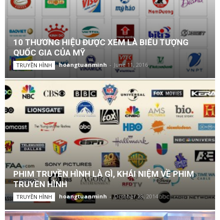
10 THƯƠNG HIỆU ĐƯỢC XEM LÀ BIỂU TƯỢNG
QUỐC GIA CỦA MỸ
hoangtuanminh
-
June 11, 2016
TRUYỀN HÌNH
PHIM TRUYỀN HÌNH LÀ GÌ, KHÁI NIỆM VỀ PHIM
TRUYỀN HÌNH
hoangtuanminh
-
October 28, 2014
TRUYỀN HÌNH