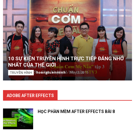
10 SỰ KIỆN TRUYỀN HÌNH TRỰC TIẾP ĐÁNG NHỚ
NHẤT CỦA THẾ GIỚI
hoangtuanminh
-
May 2, 2015
TRUYỀN HÌNH
ADOBE AFTER EFFECTS
HỌC PHẦN MỀM AFTER EFFECTS BÀI 8