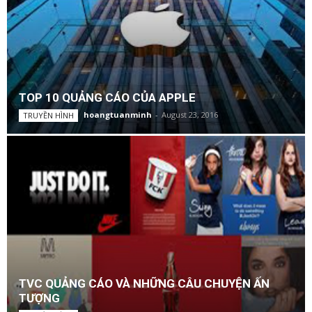
TOP 10 QUẢNG CÁO CỦA APPLE
hoangtuanminh
-
August 23, 2016
TRUYỀN HÌNH
TVC QUẢNG CÁO VÀ NHỮNG CÂU CHUYỆN ẤN
TƯỢNG