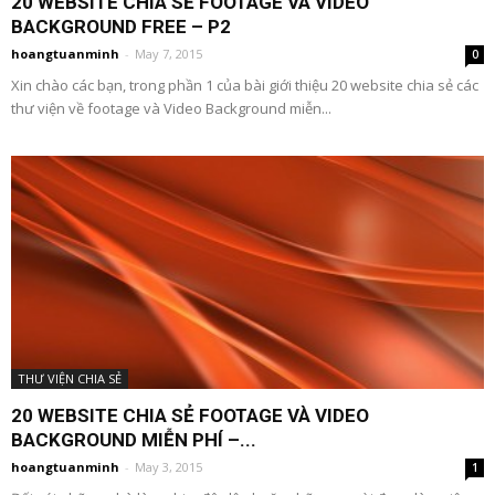
20 WEBSITE CHIA SẺ FOOTAGE VÀ VIDEO
BACKGROUND FREE – P2
hoangtuanminh
-
May 7, 2015
0
Xin chào các bạn, trong phần 1 của bài giới thiệu 20 website chia sẻ các
thư viện về footage và Video Background miễn...
THƯ VIỆN CHIA SẺ
20 WEBSITE CHIA SẺ FOOTAGE VÀ VIDEO
BACKGROUND MIỄN PHÍ –...
hoangtuanminh
-
May 3, 2015
1