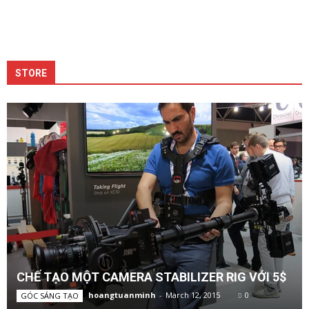
STORE
CHẾ TẠO MỘT CAMERA STABILIZER RIG VỚI 5$
hoangtuanminh
-
March 12, 2015
0
GÓC SÁNG TẠO