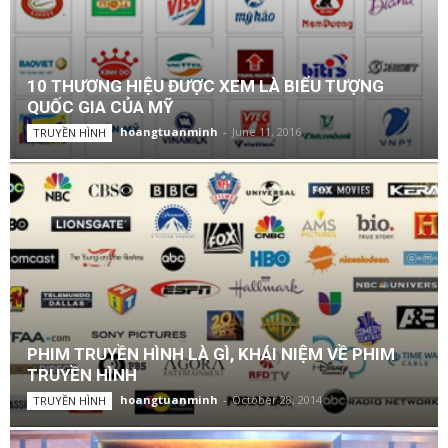
10 THƯƠNG HIỆU ĐƯỢC XEM LÀ BIỂU TƯỢNG
QUỐC GIA CỦA MỸ
hoangtuanminh
-
June 11, 2016
TRUYỀN HÌNH
PHIM TRUYỀN HÌNH LÀ GÌ, KHÁI NIỆM VỀ PHIM
TRUYỀN HÌNH
hoangtuanminh
-
October 28, 2014
TRUYỀN HÌNH