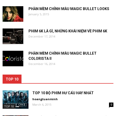
PHẦN MỀM CHỈNH MÀU MAGIC BULLET LOOKS
January 5, 2015
PHIM 6K LÀ GÌ, NHỮNG KHÁI NIỆM VỀ PHIM 6K
December 17, 2014
PHẦN MỀM CHỈNH MÀU MAGIC BULLET
COLORISTA II
December 16, 2014
TOP 10
TOP 10 BỘ PHIM HƯ CẤU HAY NHẤT
hoangtuanminh
March 6, 2015
0
TOP 10