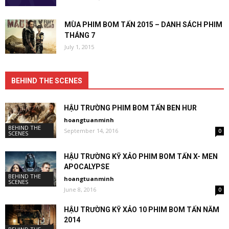
MÙA PHIM BOM TẤN 2015 – DANH SÁCH PHIM
THÁNG 7
July 1, 2015
BEHIND THE SCENES
HẬU TRƯỜNG PHIM BOM TẤN BEN HUR
hoangtuanminh
BEHIND THE
September 14, 2016
0
SCENES
HẬU TRƯỜNG KỸ XẢO PHIM BOM TẤN X- MEN
APOCALYPSE
BEHIND THE
hoangtuanminh
SCENES
June 8, 2016
0
HẬU TRƯỜNG KỸ XẢO 10 PHIM BOM TẤN NĂM
2014