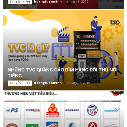
hoangtuanminh
-
January 9, 2015
TRUYỀN HÌNH
NHỮNG TVC QUẢNG CÁO DÌM HÀNG ĐỐI THỦ NỔI
TIẾNG
hoangtuanminh
-
January 16, 2015
TRUYỀN HÌNH