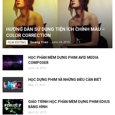
HƯỚNG DẪN SỬ DỤNG TIỆN ÍCH CHỈNH MÀU –
COLOR CORRECTION
Quang Tran
-
June 24, 2015
1
FILM EDITING
HỌC PHẦN MỀM DỰNG PHIM AVID MEDIA
COMPOSER
June 16, 2015
HỌC DỰNG PHIM VÀ NHỮNG ĐIỀU CẦN BIẾT
May 17, 2015
GIÁO TRÌNH HỌC PHẦN MỀM DỰNG PHIM EDIUS
BẰNG HÌNH
April 22, 2015