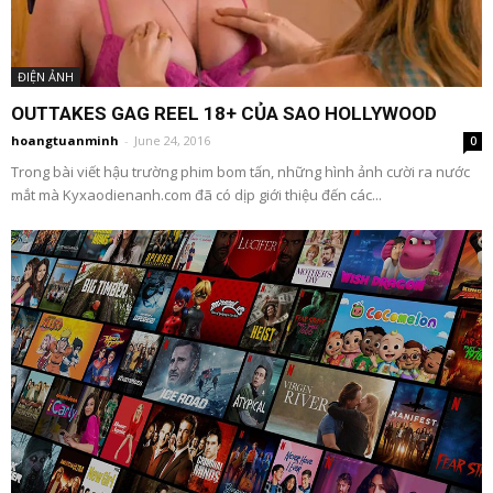
ĐIỆN ẢNH
OUTTAKES GAG REEL 18+ CỦA SAO HOLLYWOOD
hoangtuanminh
-
June 24, 2016
0
Trong bài viết hậu trường phim bom tấn, những hình ảnh cười ra nước
mắt mà Kyxaodienanh.com đã có dịp giới thiệu đến các...