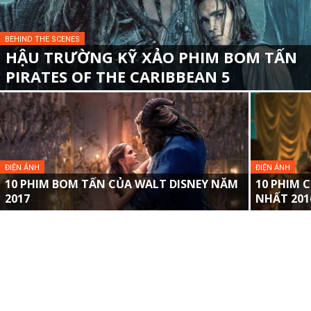
BEHIND THE SCENES
HẬU TRƯỜNG KỸ XẢO PHIM BOM TẤN
PIRATES OF THE CARIBBEAN 5
ĐIỆN ẢNH
ĐIỆN ẢNH
10 PHIM BOM TẤN CỦA WALT DISNEY NĂM
10 PHIM 
2017
NHẤT 2016