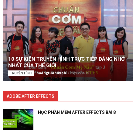
10 SỰ KIỆN TRUYỀN HÌNH TRỰC TIẾP ĐÁNG NHỚ
NHẤT CỦA THẾ GIỚI
hoangtuanminh
-
May 2, 2015
TRUYỀN HÌNH
ADOBE AFTER EFFECTS
HỌC PHẦN MỀM AFTER EFFECTS BÀI 8