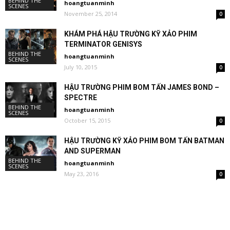
BEHIND THE
hoangtuanminh
SCENES
November 25, 2014
0
KHÁM PHÁ HẬU TRƯỜNG KỸ XẢO PHIM
TERMINATOR GENISYS
BEHIND THE
hoangtuanminh
SCENES
July 10, 2015
0
HẬU TRƯỜNG PHIM BOM TẤN JAMES BOND –
SPECTRE
BEHIND THE
hoangtuanminh
SCENES
October 15, 2015
0
HẬU TRƯỜNG KỸ XẢO PHIM BOM TẤN BATMAN
AND SUPERMAN
BEHIND THE
hoangtuanminh
SCENES
May 23, 2016
0