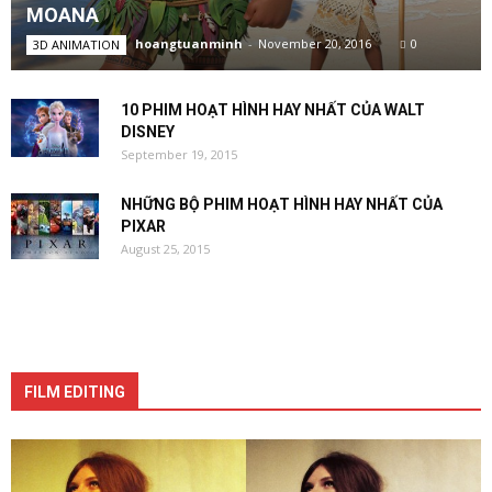
MOANA
hoangtuanminh
-
November 20, 2016
0
3D ANIMATION
10 PHIM HOẠT HÌNH HAY NHẤT CỦA WALT
DISNEY
September 19, 2015
NHỮNG BỘ PHIM HOẠT HÌNH HAY NHẤT CỦA
PIXAR
August 25, 2015
FILM EDITING