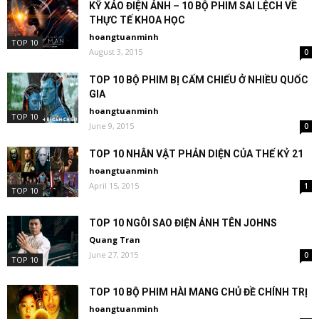
KỸ XẢO ĐIỆN ẢNH – 10 BỘ PHIM SAI LỆCH VỀ
THỰC TẾ KHOA HỌC
hoangtuanminh
TOP 10
August 3, 2015
0
TOP 10 BỘ PHIM BỊ CẤM CHIẾU Ở NHIỀU QUỐC
GIA
hoangtuanminh
TOP 10
June 9, 2015
0
TOP 10 NHÂN VẬT PHẢN DIỆN CỦA THẾ KỶ 21
hoangtuanminh
April 15, 2015
1
TOP 10
TOP 10 NGÔI SAO ĐIỆN ẢNH TÊN JOHNS
Quang Tran
June 27, 2015
0
TOP 10
TOP 10 BỘ PHIM HÀI MANG CHỦ ĐỀ CHÍNH TRỊ
hoangtuanminh