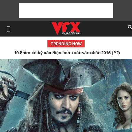
TRENDING NOW
10 Phim có kỹ xảo điện ảnh xuất sắc nhất 2016 (P2)