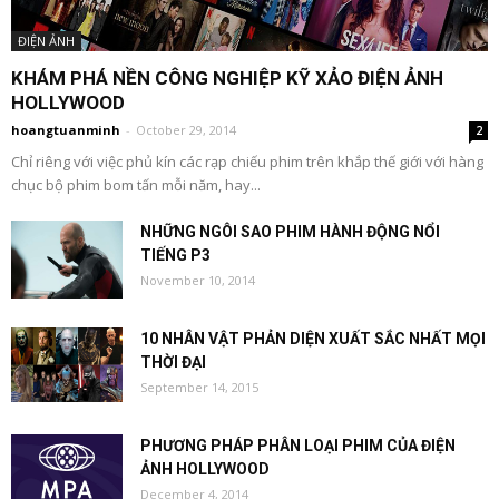
ĐIỆN ẢNH
KHÁM PHÁ NỀN CÔNG NGHIỆP KỸ XẢO ĐIỆN ẢNH
HOLLYWOOD
hoangtuanminh
-
October 29, 2014
2
Chỉ riêng với việc phủ kín các rạp chiếu phim trên khắp thế giới với hàng
chục bộ phim bom tấn mỗi năm, hay...
NHỮNG NGÔI SAO PHIM HÀNH ĐỘNG NỔI
TIẾNG P3
November 10, 2014
10 NHÂN VẬT PHẢN DIỆN XUẤT SẮC NHẤT MỌI
THỜI ĐẠI
September 14, 2015
PHƯƠNG PHÁP PHÂN LOẠI PHIM CỦA ĐIỆN
ẢNH HOLLYWOOD
December 4, 2014