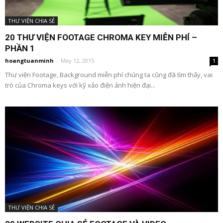
THƯ VIỆN CHIA SẺ
20 THƯ VIỆN FOOTAGE CHROMA KEY MIỄN PHÍ –
PHẦN 1
hoangtuanminh
-
May 12, 2015
1
Thư viện Footage, Background miễn phí chúng ta cũng đã tìm thấy, vai
trò của Chroma keys với kỹ xảo điện ảnh hiện đại...
THƯ VIỆN CHIA SẺ