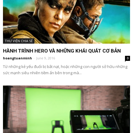
THƯ VIỆN CHIA SẺ
HÀNH TRÌNH HERO VÀ NHỮNG KHÁI QUÁT CƠ BẢN
hoangtuanminh
-
June 9, 2016
0
Từ những kẻ yếu đuối bị bắt nạt, hoặc những con người sở hữu những
sức mạnh siêu nhiên tiềm ẩn bên trong mà...