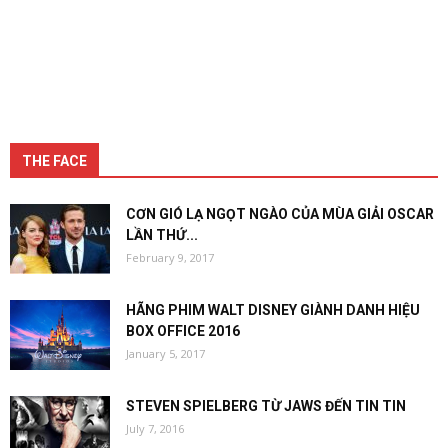
THE FACE
CƠN GIÓ LẠ NGỌT NGÀO CỦA MÙA GIẢI OSCAR
LẦN THỨ...
February 9, 2017
HÃNG PHIM WALT DISNEY GIÀNH DANH HIỆU
BOX OFFICE 2016
January 5, 2017
STEVEN SPIELBERG TỪ JAWS ĐẾN TIN TIN
July 7, 2016