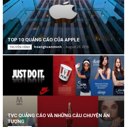
TOP 10 QUẢNG CÁO CỦA APPLE
hoangtuanminh
-
August 23, 2016
TRUYỀN HÌNH
TVC QUẢNG CÁO VÀ NHỮNG CÂU CHUYỆN ẤN
TƯỢNG