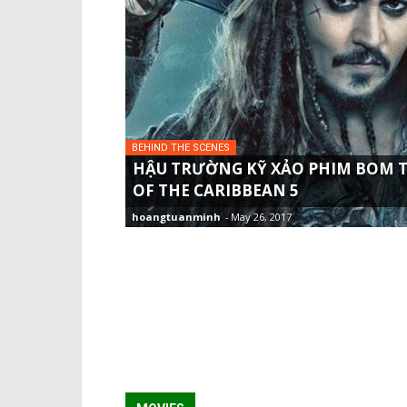
BEHIND THE SCENES
HẬU TRƯỜNG KỸ XẢO PHIM BOM T
OF THE CARIBBEAN 5
hoangtuanminh
-
May 26, 2017