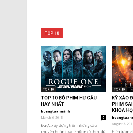
TOP 10
TOP 10
TOP 10
TOP 10 BỘ PHIM HƯ CẤU
KỸ XẢO Đ
HAY NHẤT
PHIM SAI
KHOA HỌ
hoangtuanminh
March 6, 2015
hoangtuan
0
August 3, 201
Được xây dựng trên những câu
chuyện hoàn toàn không có thực dù
Hiện tượng