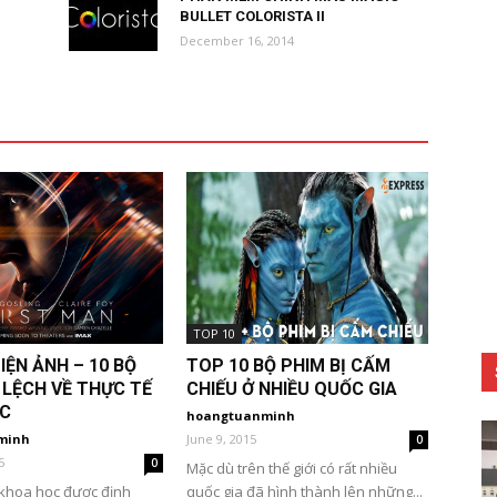
BULLET COLORISTA II
December 16, 2014
TOP 10
IỆN ẢNH – 10 BỘ
TOP 10 BỘ PHIM BỊ CẤM
 LỆCH VỀ THỰC TẾ
CHIẾU Ở NHIỀU QUỐC GIA
C
hoangtuanminh
minh
June 9, 2015
0
5
0
Mặc dù trên thế giới có rất nhiều
 khoa học được định
quốc gia đã hình thành lên những...