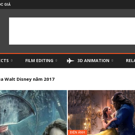
C GIẢ
ECTS
FILM EDITING
3D ANIMATION
REL
 Walt Disney năm 2017
điện ảnh xuất sắc nhất 2016 (P2)
ĐIỆN ẢNH