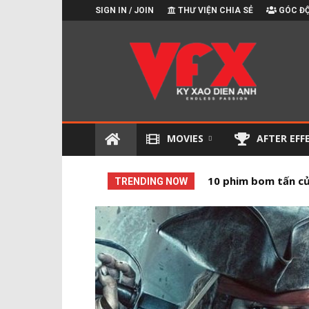
SIGN IN / JOIN
THƯ VIỆN CHIA SẺ
GÓC ĐỘ
Kỹ
xảo
điện
ảnh
MOVIES
AFTER EFF
10 phim bom tấn của
10 Phim có kỹ xảo 
TRENDING NOW