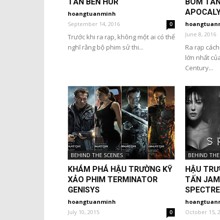
TẤN BEN HUR
BOM TẤN
APOCAL
hoangtuanminh
September 14, 2016
hoangtuan
0
June 8, 2016
Trước khi ra rạp, không một ai có thể
nghĩ rằng bộ phim sử thi...
Ra rạp cách
lớn nhất củ
Century...
BEHIND THE SCENES
BEHIND THE
KHÁM PHÁ HẬU TRƯỜNG KỸ
HẬU TRƯ
XẢO PHIM TERMINATOR
TẤN JAM
GENISYS
SPECTRE
hoangtuanminh
hoangtuan
July 10, 2015
October 15, 
0