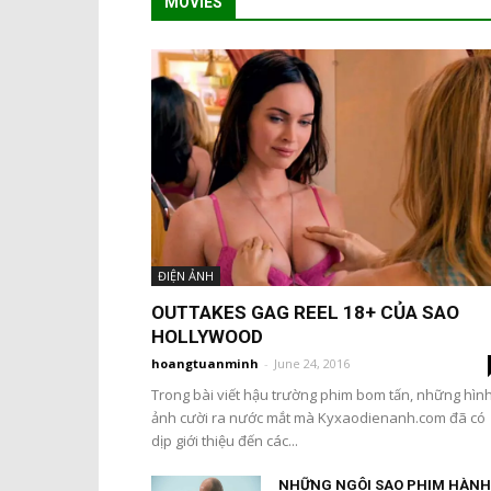
MOVIES
ĐIỆN ẢNH
OUTTAKES GAG REEL 18+ CỦA SAO
HOLLYWOOD
hoangtuanminh
-
June 24, 2016
Trong bài viết hậu trường phim bom tấn, những hìn
ảnh cười ra nước mắt mà Kyxaodienanh.com đã có
dịp giới thiệu đến các...
NHỮNG NGÔI SAO PHIM HÀNH