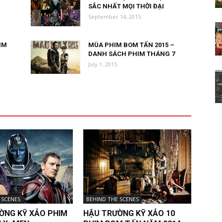
SẮC NHẤT MỌI THỜI ĐẠI
September 14, 2015
IM
MÙA PHIM BOM TẤN 2015 –
DANH SÁCH PHIM THÁNG 7
July 1, 2015
 SCENES
BEHIND THE SCENES
ỜNG KỸ XẢO PHIM
HẬU TRƯỜNG KỸ XẢO 10