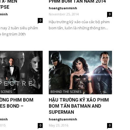
 X- MEN
PHIM BOM TẤN NĂM 2014
YPSE
hoangtuanminh
minh
November 25, 2014
0
0
Hậu trường kỹ xảo của các bộ phim
 nay 2 tuần siêu phẩm
bom tấn, luôn là những thông tin...
a ông trùm 20th
 SCENES
BEHIND THE SCENES
ỜNG PHIM BOM
HẬU TRƯỜNG KỸ XẢO PHIM
ES BOND –
BOM TẤN BATMAN AND
SUPERMAN
minh
hoangtuanminh
2015
May 23, 2016
0
0