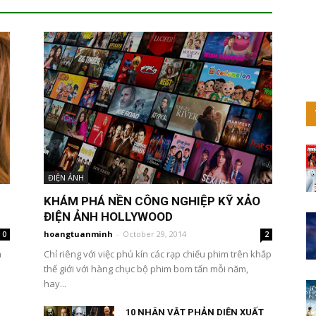
ĐIỆN ẢNH
KHÁM PHÁ NỀN CÔNG NGHIỆP KỸ XẢO
ĐIỆN ẢNH HOLLYWOOD
hoangtuanminh
-
October 29, 2014
0
2
h
Chỉ riêng với việc phủ kín các rạp chiếu phim trên khắp
thế giới với hàng chục bộ phim bom tấn mỗi năm,
hay...
10 NHÂN VẬT PHẢN DIỆN XUẤT