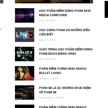
HỌC PHẦN MỀM DỰNG PHIM AVID
MEDIA COMPOSER
June 16, 2015
Y
HỌC DỰNG PHIM VÀ NHỮNG ĐIỀU
CẦN BIẾT
May 17, 2015
GIÁO TRÌNH HỌC PHẦN MỀM DỰNG
PHIM EDIUS BẰNG HÌNH
April 22, 2015
PHẦN MỀM CHỈNH MÀU MAGIC
BULLET LOOKS
January 5, 2015
PHIM 6K LÀ GÌ, NHỮNG KHÁI NIỆM
VỀ PHIM 6K
December 17, 2014
PHẦN MỀM CHỈNH MÀU MAGIC