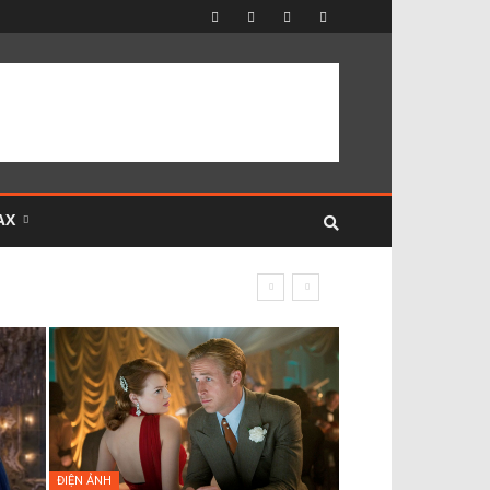
AX
ĐIỆN ẢNH