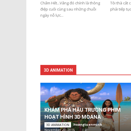
Chấm Hết...Vâng đó chính là thông
Tôi thà cắt 
điệp cuối cùng sau những chuỗi
phải tiếp tụ
ngày nỗ lực...
3D ANIMATION
KHÁM PHÁ HẬU TRƯỜNG PHIM
HOẠT HÌNH 3D MOANA
hoangtuanminh
-
3D ANIMATION
November 20, 2016
0