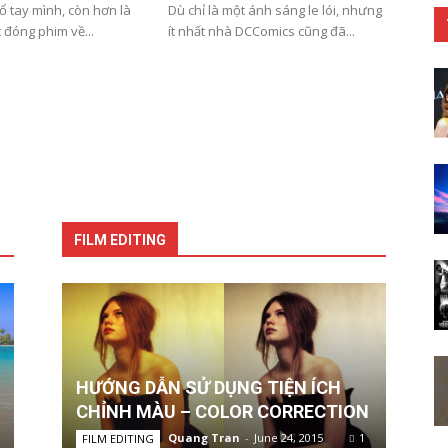
cổ tay mình, còn hơn là
Dù chỉ là một ánh sáng le lói, nhưng
c đóng phim về...
ít nhất nhà DCComics cũng đã...
FILM EDITING
HƯỚNG DẪN SỬ DỤNG TIỆN ÍCH
CHỈNH MÀU – COLOR CORRECTION
Quang Tran
-
June 24, 2015
1
FILM EDITING