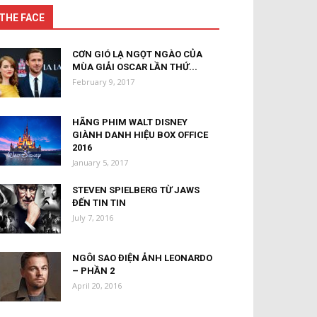
THE FACE
CƠN GIÓ LẠ NGỌT NGÀO CỦA
MÙA GIẢI OSCAR LẦN THỨ...
February 9, 2017
HÃNG PHIM WALT DISNEY
GIÀNH DANH HIỆU BOX OFFICE
2016
January 5, 2017
STEVEN SPIELBERG TỪ JAWS
ĐẾN TIN TIN
July 7, 2016
NGÔI SAO ĐIỆN ẢNH LEONARDO
– PHẦN 2
April 20, 2016