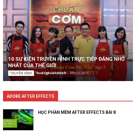
10 SỰ KIỆN TRUYỀN HÌNH TRỰC TIẾP ĐÁNG NHỚ
NHẤT CỦA THẾ GIỚI
hoangtuanminh
-
May 2, 2015
TRUYỀN HÌNH
ADOBE AFTER EFFECTS
HỌC PHẦN MỀM AFTER EFFECTS BÀI 8