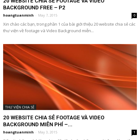
20 WEBSITE CHIA SẺ FOOTAGE VÀ VIDEO
BACKGROUND FREE – P2
hoangtuanminh
-
May 7, 2015
0
Xin chào các bạn, trong phần 1 của bài giới thiệu 20 website chia sẻ các
thư viện về footage và Video Background miễn...
THƯ VIỆN CHIA SẺ
20 WEBSITE CHIA SẺ FOOTAGE VÀ VIDEO
BACKGROUND MIỄN PHÍ –...
hoangtuanminh
-
May 3, 2015
1