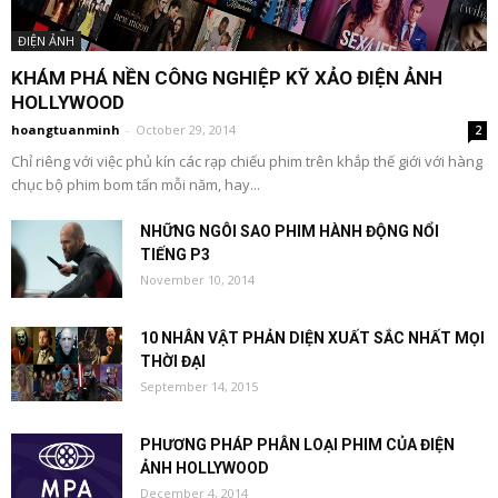
ĐIỆN ẢNH
KHÁM PHÁ NỀN CÔNG NGHIỆP KỸ XẢO ĐIỆN ẢNH
HOLLYWOOD
hoangtuanminh
-
October 29, 2014
2
Chỉ riêng với việc phủ kín các rạp chiếu phim trên khắp thế giới với hàng
chục bộ phim bom tấn mỗi năm, hay...
NHỮNG NGÔI SAO PHIM HÀNH ĐỘNG NỔI
TIẾNG P3
November 10, 2014
10 NHÂN VẬT PHẢN DIỆN XUẤT SẮC NHẤT MỌI
THỜI ĐẠI
September 14, 2015
PHƯƠNG PHÁP PHÂN LOẠI PHIM CỦA ĐIỆN
ẢNH HOLLYWOOD
December 4, 2014