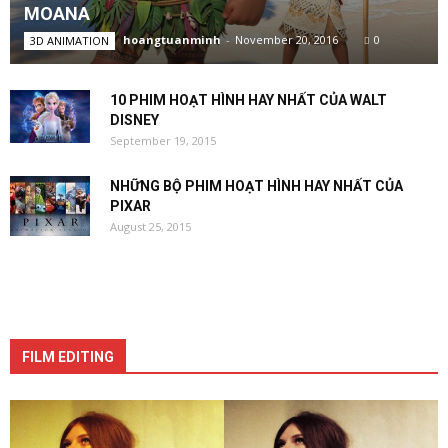
MOANA
hoangtuanminh
-
November 20, 2016
0
3D ANIMATION
10 PHIM HOẠT HÌNH HAY NHẤT CỦA WALT
DISNEY
September 19, 2015
NHỮNG BỘ PHIM HOẠT HÌNH HAY NHẤT CỦA
PIXAR
August 25, 2015
FILM EDITING