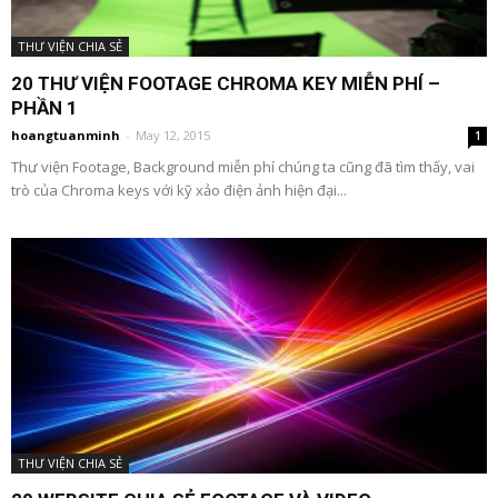
THƯ VIỆN CHIA SẺ
20 THƯ VIỆN FOOTAGE CHROMA KEY MIỄN PHÍ –
PHẦN 1
hoangtuanminh
-
May 12, 2015
1
Thư viện Footage, Background miễn phí chúng ta cũng đã tìm thấy, vai
trò của Chroma keys với kỹ xảo điện ảnh hiện đại...
THƯ VIỆN CHIA SẺ