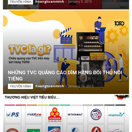
hoangtuanminh
-
January 9, 2015
TRUYỀN HÌNH
NHỮNG TVC QUẢNG CÁO DÌM HÀNG ĐỐI THỦ NỔI
TIẾNG
hoangtuanminh
-
January 16, 2015
TRUYỀN HÌNH