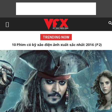
TRENDING NOW
10 Phim có kỹ xảo điện ảnh xuất sắc nhất 2016 (P2)