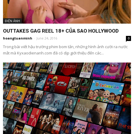
ĐIỆN ẢNH
OUTTAKES GAG REEL 18+ CỦA SAO HOLLYWOOD
hoangtuanminh
-
June 24, 2016
0
Trong bài viết hậu trường phim bom tấn, những hình ảnh cười ra nước
mắt mà Kyxaodienanh.com đã có dịp giới thiệu đến các...