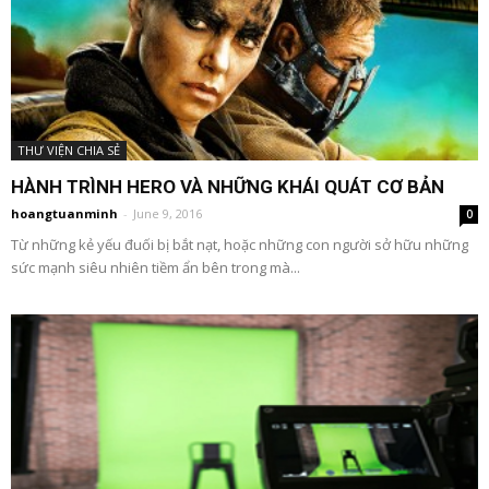
THƯ VIỆN CHIA SẺ
HÀNH TRÌNH HERO VÀ NHỮNG KHÁI QUÁT CƠ BẢN
hoangtuanminh
-
June 9, 2016
0
Từ những kẻ yếu đuối bị bắt nạt, hoặc những con người sở hữu những
sức mạnh siêu nhiên tiềm ẩn bên trong mà...