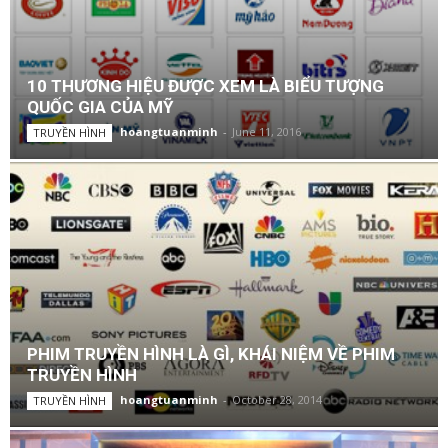
10 THƯƠNG HIỆU ĐƯỢC XEM LÀ BIỂU TƯỢNG
QUỐC GIA CỦA MỸ
hoangtuanminh
-
June 11, 2016
TRUYỀN HÌNH
PHIM TRUYỀN HÌNH LÀ GÌ, KHÁI NIỆM VỀ PHIM
TRUYỀN HÌNH
hoangtuanminh
-
October 28, 2014
TRUYỀN HÌNH