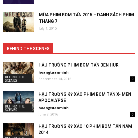
MÙA PHIM BOM TẤN 2015 – DANH SÁCH PHIM
THÁNG 7
July 1, 2015
BEHIND THE SCENES
HẬU TRƯỜNG PHIM BOM TẤN BEN HUR
hoangtuanminh
BEHIND THE
September 14, 2016
0
SCENES
HẬU TRƯỜNG KỸ XẢO PHIM BOM TẤN X- MEN
APOCALYPSE
BEHIND THE
hoangtuanminh
SCENES
June 8, 2016
0
HẬU TRƯỜNG KỸ XẢO 10 PHIM BOM TẤN NĂM
2014