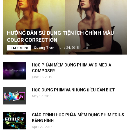
HƯỚNG DẪN SỬ DỤNG TIỆN ÍCH CHỈNH MÀU –
COLOR CORRECTION
Quang Tran
-
June 24, 2015
1
FILM EDITING
HỌC PHẦN MỀM DỰNG PHIM AVID MEDIA
COMPOSER
June 16, 2015
HỌC DỰNG PHIM VÀ NHỮNG ĐIỀU CẦN BIẾT
May 17, 2015
GIÁO TRÌNH HỌC PHẦN MỀM DỰNG PHIM EDIUS
BẰNG HÌNH
April 22, 2015