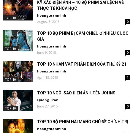
KỸ XẢO ĐIỆN ẢNH – 10 BỘ PHIM SAI LỆCH VỀ
THỰC TẾ KHOA HỌC
hoangtuanminh
TOP 10
August 3, 2015
0
TOP 10 BỘ PHIM BỊ CẤM CHIẾU Ở NHIỀU QUỐC
GIA
hoangtuanminh
TOP 10
June 9, 2015
0
TOP 10 NHÂN VẬT PHẢN DIỆN CỦA THẾ KỶ 21
hoangtuanminh
April 15, 2015
1
TOP 10
TOP 10 NGÔI SAO ĐIỆN ẢNH TÊN JOHNS
Quang Tran
June 27, 2015
0
TOP 10
TOP 10 BỘ PHIM HÀI MANG CHỦ ĐỀ CHÍNH TRỊ
hoangtuanminh