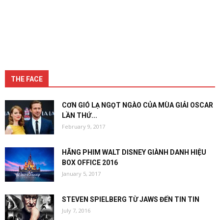
THE FACE
CƠN GIÓ LẠ NGỌT NGÀO CỦA MÙA GIẢI OSCAR
LẦN THỨ...
February 9, 2017
HÃNG PHIM WALT DISNEY GIÀNH DANH HIỆU
BOX OFFICE 2016
January 5, 2017
STEVEN SPIELBERG TỪ JAWS ĐẾN TIN TIN
July 7, 2016