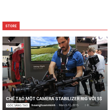
STORE
CHẾ TẠO MỘT CAMERA STABILIZER RIG VỚI 5$
hoangtuanminh
-
March 12, 2015
0
GÓC SÁNG TẠO