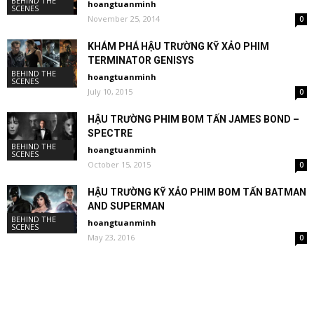
BEHIND THE
hoangtuanminh
SCENES
November 25, 2014
0
KHÁM PHÁ HẬU TRƯỜNG KỸ XẢO PHIM
TERMINATOR GENISYS
BEHIND THE
hoangtuanminh
SCENES
July 10, 2015
0
HẬU TRƯỜNG PHIM BOM TẤN JAMES BOND –
SPECTRE
BEHIND THE
hoangtuanminh
SCENES
October 15, 2015
0
HẬU TRƯỜNG KỸ XẢO PHIM BOM TẤN BATMAN
AND SUPERMAN
BEHIND THE
hoangtuanminh
SCENES
May 23, 2016
0