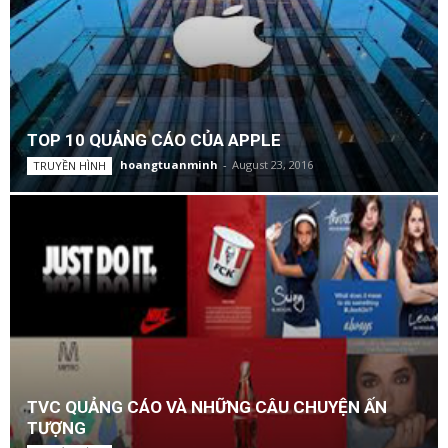
TOP 10 QUẢNG CÁO CỦA APPLE
hoangtuanminh
-
August 23, 2016
TRUYỀN HÌNH
TVC QUẢNG CÁO VÀ NHỮNG CÂU CHUYỆN ẤN
TƯỢNG