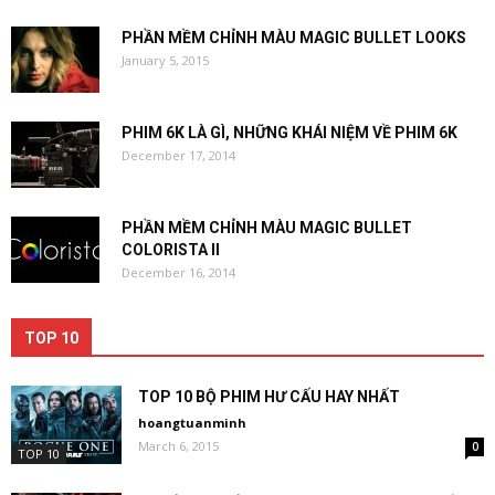
PHẦN MỀM CHỈNH MÀU MAGIC BULLET LOOKS
January 5, 2015
PHIM 6K LÀ GÌ, NHỮNG KHÁI NIỆM VỀ PHIM 6K
December 17, 2014
PHẦN MỀM CHỈNH MÀU MAGIC BULLET
COLORISTA II
December 16, 2014
TOP 10
TOP 10 BỘ PHIM HƯ CẤU HAY NHẤT
hoangtuanminh
March 6, 2015
0
TOP 10