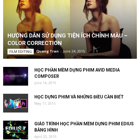
HƯỚNG DẪN SỬ DỤNG TIỆN ÍCH CHỈNH MÀU –
COLOR CORRECTION
Quang Tran
-
June 24, 2015
1
FILM EDITING
HỌC PHẦN MỀM DỰNG PHIM AVID MEDIA
COMPOSER
June 16, 2015
HỌC DỰNG PHIM VÀ NHỮNG ĐIỀU CẦN BIẾT
May 17, 2015
GIÁO TRÌNH HỌC PHẦN MỀM DỰNG PHIM EDIUS
BẰNG HÌNH
April 22, 2015