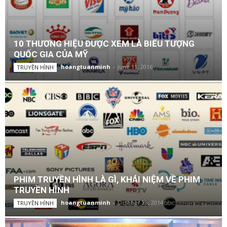
10 THƯƠNG HIỆU ĐƯỢC XEM LÀ BIỂU TƯỢNG
QUỐC GIA CỦA MỸ
hoangtuanminh
-
June 11, 2016
TRUYỀN HÌNH
PHIM TRUYỀN HÌNH LÀ GÌ, KHÁI NIỆM VỀ PHIM
TRUYỀN HÌNH
hoangtuanminh
-
October 28, 2014
TRUYỀN HÌNH