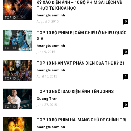
KỸ XẢO ĐIỆN ẢNH – 10 BỘ PHIM SAI LỆCH VỀ
THỰC TẾ KHOA HỌC
hoangtuanminh
TOP 10
August 3, 2015
0
TOP 10 BỘ PHIM BỊ CẤM CHIẾU Ở NHIỀU QUỐC
GIA
hoangtuanminh
TOP 10
June 9, 2015
0
TOP 10 NHÂN VẬT PHẢN DIỆN CỦA THẾ KỶ 21
hoangtuanminh
April 15, 2015
1
TOP 10
TOP 10 NGÔI SAO ĐIỆN ẢNH TÊN JOHNS
Quang Tran
June 27, 2015
0
TOP 10
TOP 10 BỘ PHIM HÀI MANG CHỦ ĐỀ CHÍNH TRỊ
hoangtuanminh