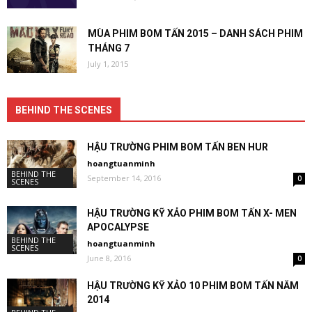
MÙA PHIM BOM TẤN 2015 – DANH SÁCH PHIM
THÁNG 7
July 1, 2015
BEHIND THE SCENES
HẬU TRƯỜNG PHIM BOM TẤN BEN HUR
hoangtuanminh
BEHIND THE
September 14, 2016
0
SCENES
HẬU TRƯỜNG KỸ XẢO PHIM BOM TẤN X- MEN
APOCALYPSE
BEHIND THE
hoangtuanminh
SCENES
June 8, 2016
0
HẬU TRƯỜNG KỸ XẢO 10 PHIM BOM TẤN NĂM
2014