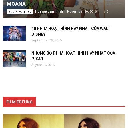
MOANA
hoangtuanminh
-
November 20, 2016
0
3D ANIMATION
10 PHIM HOẠT HÌNH HAY NHẤT CỦA WALT
DISNEY
September 19, 2015
NHỮNG BỘ PHIM HOẠT HÌNH HAY NHẤT CỦA
PIXAR
August 25, 2015
FILM EDITING