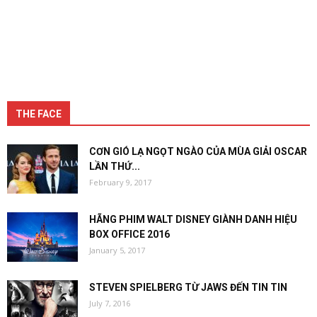
THE FACE
CƠN GIÓ LẠ NGỌT NGÀO CỦA MÙA GIẢI OSCAR
LẦN THỨ...
February 9, 2017
HÃNG PHIM WALT DISNEY GIÀNH DANH HIỆU
BOX OFFICE 2016
January 5, 2017
STEVEN SPIELBERG TỪ JAWS ĐẾN TIN TIN
July 7, 2016