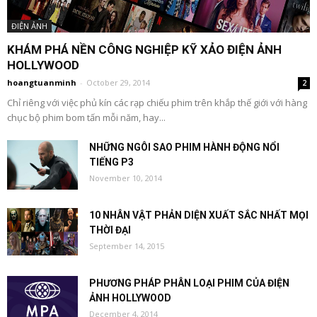
ĐIỆN ẢNH
KHÁM PHÁ NỀN CÔNG NGHIỆP KỸ XẢO ĐIỆN ẢNH
HOLLYWOOD
hoangtuanminh
-
October 29, 2014
2
Chỉ riêng với việc phủ kín các rạp chiếu phim trên khắp thế giới với hàng
chục bộ phim bom tấn mỗi năm, hay...
NHỮNG NGÔI SAO PHIM HÀNH ĐỘNG NỔI
TIẾNG P3
November 10, 2014
10 NHÂN VẬT PHẢN DIỆN XUẤT SẮC NHẤT MỌI
THỜI ĐẠI
September 14, 2015
PHƯƠNG PHÁP PHÂN LOẠI PHIM CỦA ĐIỆN
ẢNH HOLLYWOOD
December 4, 2014