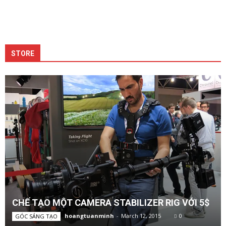
STORE
CHẾ TẠO MỘT CAMERA STABILIZER RIG VỚI 5$
hoangtuanminh
-
March 12, 2015
0
GÓC SÁNG TẠO