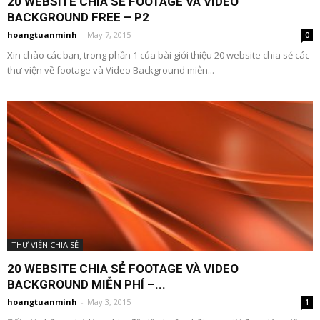
20 WEBSITE CHIA SẺ FOOTAGE VÀ VIDEO
BACKGROUND FREE – P2
hoangtuanminh
-
May 7, 2015
0
Xin chào các bạn, trong phần 1 của bài giới thiệu 20 website chia sẻ các
thư viện về footage và Video Background miễn...
THƯ VIỆN CHIA SẺ
20 WEBSITE CHIA SẺ FOOTAGE VÀ VIDEO
BACKGROUND MIỄN PHÍ –...
hoangtuanminh
-
May 3, 2015
1