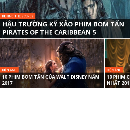
BEHIND THE SCENES
HẬU TRƯỜNG KỸ XẢO PHIM BOM TẤN
PIRATES OF THE CARIBBEAN 5
ĐIỆN ẢNH
ĐIỆN ẢNH
10 PHIM BOM TẤN CỦA WALT DISNEY NĂM
10 PHIM 
2017
NHẤT 2016