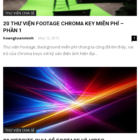
THƯ VIỆN CHIA SẺ
20 THƯ VIỆN FOOTAGE CHROMA KEY MIỄN PHÍ –
PHẦN 1
hoangtuanminh
-
May 12, 2015
1
Thư viện Footage, Background miễn phí chúng ta cũng đã tìm thấy, vai
trò của Chroma keys với kỹ xảo điện ảnh hiện đại...
THƯ VIỆN CHIA SẺ