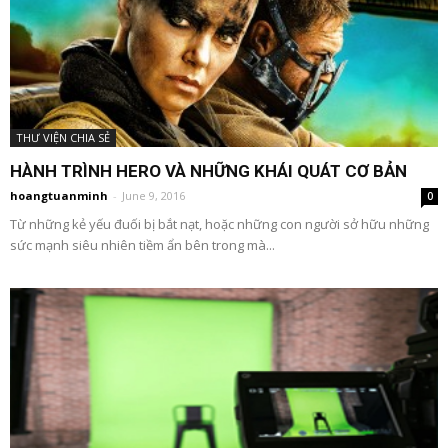
THƯ VIỆN CHIA SẺ
HÀNH TRÌNH HERO VÀ NHỮNG KHÁI QUÁT CƠ BẢN
hoangtuanminh
-
June 9, 2016
0
Từ những kẻ yếu đuối bị bắt nạt, hoặc những con người sở hữu những
sức mạnh siêu nhiên tiềm ẩn bên trong mà...