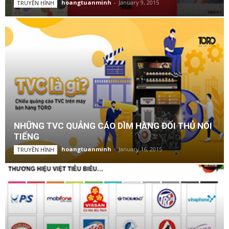
hoangtuanminh
-
January 9, 2015
TRUYỀN HÌNH
NHỮNG TVC QUẢNG CÁO DÌM HÀNG ĐỐI THỦ NỔI
TIẾNG
hoangtuanminh
-
January 16, 2015
TRUYỀN HÌNH