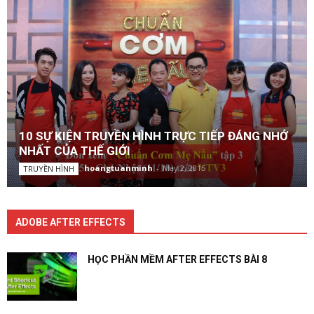
10 SỰ KIỆN TRUYỀN HÌNH TRỰC TIẾP ĐÁNG NHỚ
NHẤT CỦA THẾ GIỚI
hoangtuanminh
-
May 2, 2015
TRUYỀN HÌNH
ADOBE AFTER EFFECTS
HỌC PHẦN MỀM AFTER EFFECTS BÀI 8