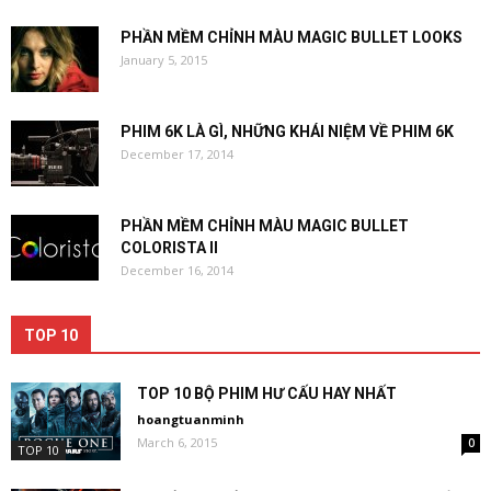
PHẦN MỀM CHỈNH MÀU MAGIC BULLET LOOKS
January 5, 2015
PHIM 6K LÀ GÌ, NHỮNG KHÁI NIỆM VỀ PHIM 6K
December 17, 2014
PHẦN MỀM CHỈNH MÀU MAGIC BULLET
COLORISTA II
December 16, 2014
TOP 10
TOP 10 BỘ PHIM HƯ CẤU HAY NHẤT
hoangtuanminh
March 6, 2015
0
TOP 10