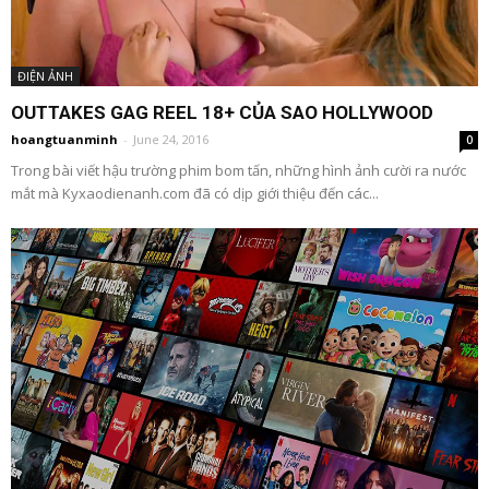
ĐIỆN ẢNH
OUTTAKES GAG REEL 18+ CỦA SAO HOLLYWOOD
hoangtuanminh
-
June 24, 2016
0
Trong bài viết hậu trường phim bom tấn, những hình ảnh cười ra nước
mắt mà Kyxaodienanh.com đã có dịp giới thiệu đến các...