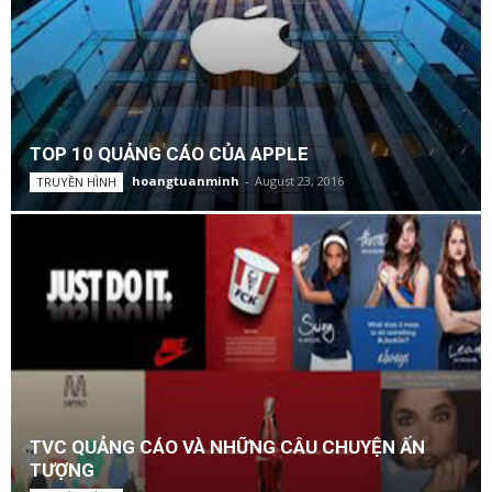
TOP 10 QUẢNG CÁO CỦA APPLE
hoangtuanminh
-
August 23, 2016
TRUYỀN HÌNH
TVC QUẢNG CÁO VÀ NHỮNG CÂU CHUYỆN ẤN
TƯỢNG