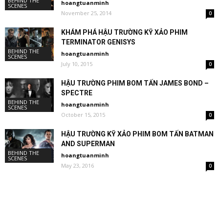
BEHIND THE
hoangtuanminh
SCENES
November 25, 2014
0
KHÁM PHÁ HẬU TRƯỜNG KỸ XẢO PHIM
TERMINATOR GENISYS
BEHIND THE
hoangtuanminh
SCENES
July 10, 2015
0
HẬU TRƯỜNG PHIM BOM TẤN JAMES BOND –
SPECTRE
BEHIND THE
hoangtuanminh
SCENES
October 15, 2015
0
HẬU TRƯỜNG KỸ XẢO PHIM BOM TẤN BATMAN
AND SUPERMAN
BEHIND THE
hoangtuanminh
SCENES
May 23, 2016
0