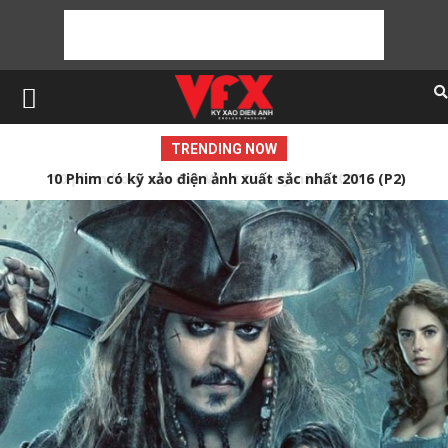
TRENDING NOW
10 Phim có kỹ xảo điện ảnh xuất sắc nhất 2016 (P2)